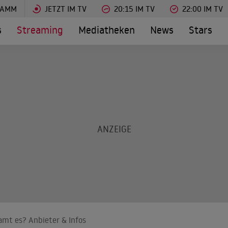
RAMM
JETZT IM TV
20:15 IM TV
22:00 IM TV
s
Streaming
Mediatheken
News
Stars
amt es? Anbieter & Infos