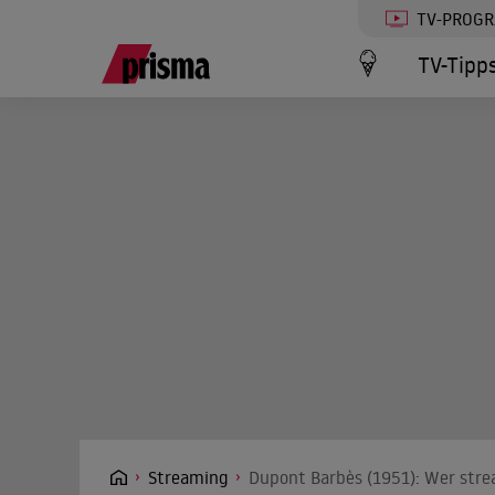
TV-PROG
TV-Tipp
Streaming
Dupont Barbès (1951): Wer stre