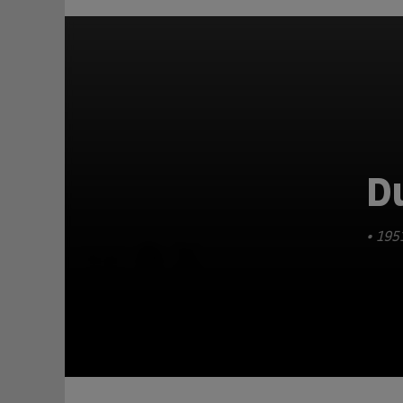
D
• 195
TEILEN