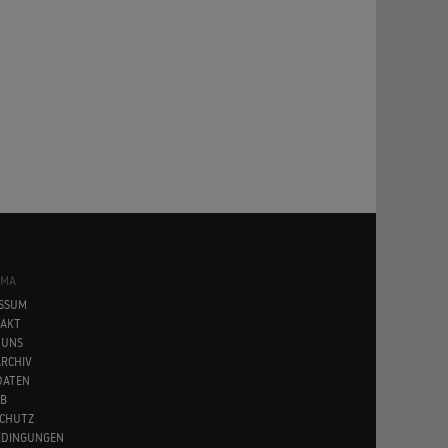
SMA
SSUM
AKT
 UNS
RCHIV
DATEN
B
CHUTZ
EDINGUNGEN