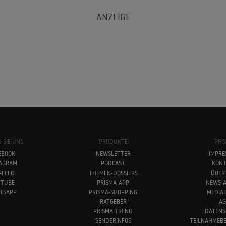
 SIE UNS
PRODUKTE
PRI
EBOOK
NEWSLETTER
IMPRE
TAGRAM
PODCAST
KONT
-FEED
THEMEN-DOSSIERS
ÜBER
UTUBE
PRISMA-APP
NEWS-A
TSAPP
PRISMA-SHOPPING
MEDIA
RATGEBER
AG
PRISMA TREND
DATENS
SENDERINFOS
TEILNAHMEB