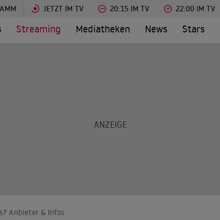
RAMM
JETZT IM TV
20:15 IM TV
22:00 IM TV
s
Streaming
Mediatheken
News
Stars
s? Anbieter & Infos