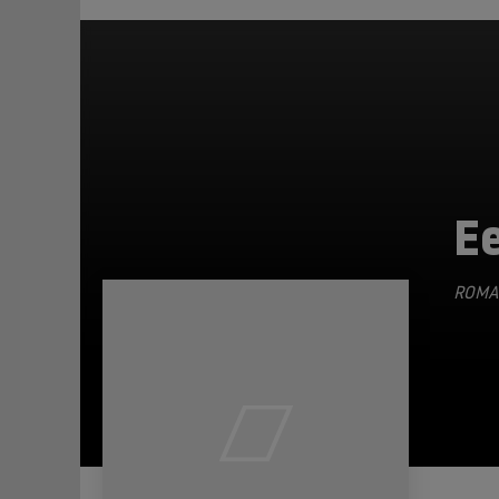
Ee
ROMA