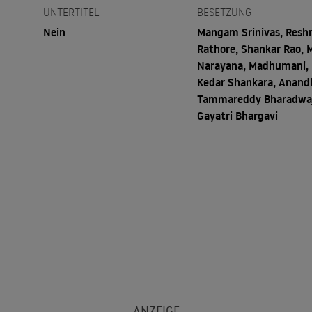
UNTERTITEL
BESETZUNG
Nein
Mangam Srinivas, Res
Rathore, Shankar Rao, M
Narayana, Madhumani,
Kedar Shankara, Anandh
Tammareddy Bharadwaj
Gayatri Bhargavi