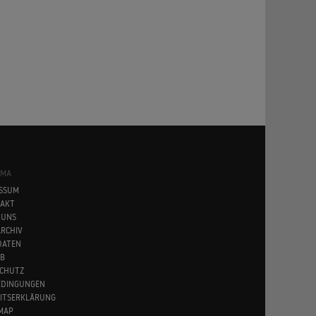
SMA
SSUM
AKT
 UNS
RCHIV
DATEN
B
CHUTZ
EDINGUNGEN
EITSERKLÄRUNG
MAP