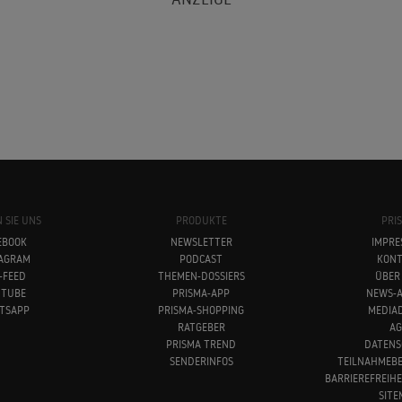
 SIE UNS
PRODUKTE
PRI
EBOOK
NEWSLETTER
IMPRE
TAGRAM
PODCAST
KONT
-FEED
THEMEN-DOSSIERS
ÜBER
UTUBE
PRISMA-APP
NEWS-A
TSAPP
PRISMA-SHOPPING
MEDIA
RATGEBER
AG
PRISMA TREND
DATENS
SENDERINFOS
TEILNAHMEB
BARRIEREFREIH
SITE