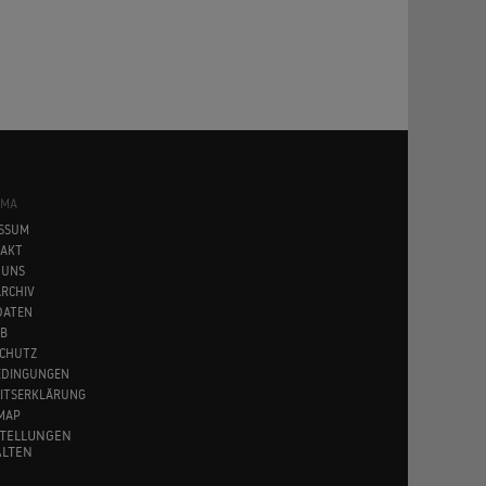
SMA
SSUM
AKT
 UNS
RCHIV
DATEN
B
CHUTZ
EDINGUNGEN
EITSERKLÄRUNG
MAP
STELLUNGEN
LTEN