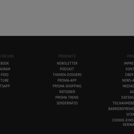
 SIE UNS
PRODUKTE
PRI
EBOOK
NEWSLETTER
IMPRE
TAGRAM
PODCAST
KONT
-FEED
THEMEN-DOSSIERS
ÜBER
UTUBE
PRISMA-APP
NEWS-A
TSAPP
PRISMA-SHOPPING
MEDIA
RATGEBER
AG
PRISMA TREND
DATENS
SENDERINFOS
TEILNAHMEB
BARRIEREFREIH
SITE
COOKIE-EIN
VERWA