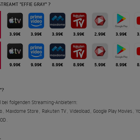
TREAMT "EFFIE GRAY" ?
3.99€
3.99€
3.99€
3.99€
2.99€
3.99€
3
9.99€
9.99€
8.99€
8.99€
5.99€
8.99€
8
"?
ell bei folgenden Streaming-Anbietern:
o
,
Maxdome Store
,
Rakuten TV
,
Videoload
,
Google Play Movies
,
Y
VOD
.