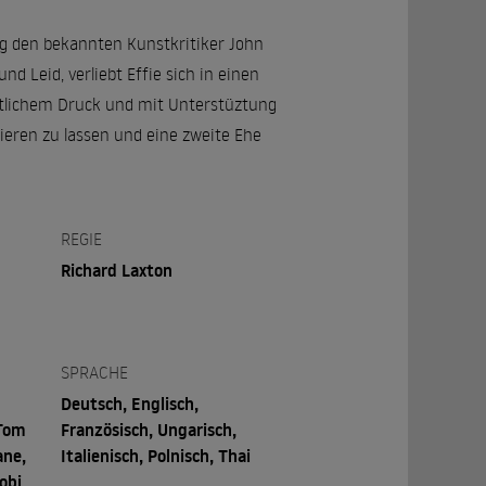
ng den bekannten Kunstkritiker John
d Leid, verliebt Effie sich in einen
aftlichem Druck und mit Unterstüztung
lieren zu lassen und eine zweite Ehe
REGIE
Richard Laxton
SPRACHE
Deutsch, Englisch,
 Tom
Französisch, Ungarisch,
ane,
Italienisch, Polnisch, Thai
obi,