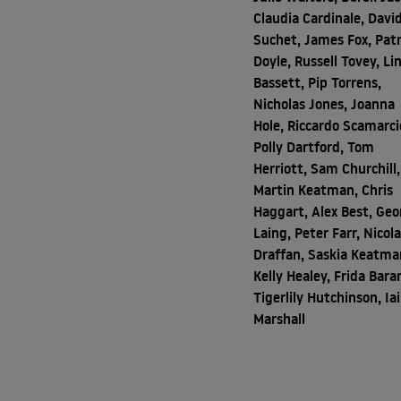
Claudia Cardinale, Davi
Suchet, James Fox, Patr
Doyle, Russell Tovey, Li
Bassett, Pip Torrens,
Nicholas Jones, Joanna
Hole, Riccardo Scamarci
Polly Dartford, Tom
Herriott, Sam Churchill,
Martin Keatman, Chris
Haggart, Alex Best, Geo
Laing, Peter Farr, Nicol
Draffan, Saskia Keatma
Kelly Healey, Frida Bara
Tigerlily Hutchinson, Ia
Marshall