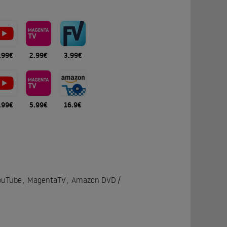
.99€
2.99€
3.99€
.99€
5.99€
16.9€
ouTube
,
MagentaTV
,
Amazon DVD /