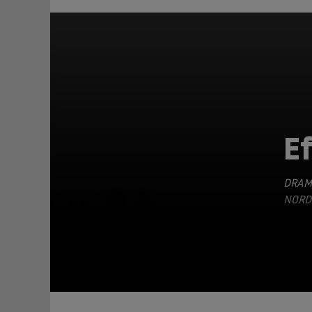
Ef
DRAM
TEILEN
ORDIR