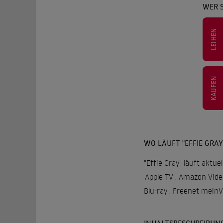
WER S
LEIHEN
KAUFEN
WO LÄUFT "EFFIE GRAY
"Effie Gray" läuft aktu
Apple TV
,
Amazon Vide
Blu-ray
,
Freenet mein