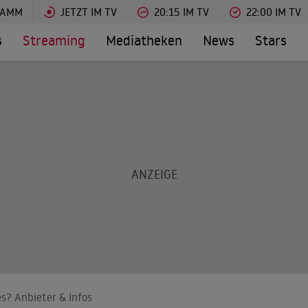
RAMM
JETZT IM TV
20:15 IM TV
22:00 IM TV
s
Streaming
Mediatheken
News
Stars
es? Anbieter & Infos