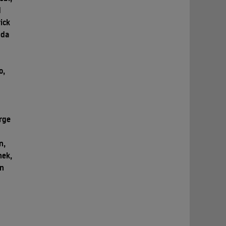
d
ick
nda
o,
rge
a
n,
nek,
in