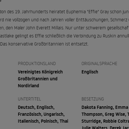
G
don des 19. Jahrhunderts heiratet Euphemia "Effie" Gray schon ju
rd nie vollzogen und nach Jahren voller Enttäuschungen, Schmerz un
en, den Maler John Everett Millais. Nur unter schwerem gesellsch
astlake gelingt es Effie schließlich die Verbindung zu Ruskin annul
 Das konservative Großbritannien ist entsetzt.
PRODUKTIONSLAND
ORIGINALSPRACHE
Vereinigtes Königreich
Englisch
Großbritannien und
Nordirland
UNTERTITEL
BESETZUNG
Deutsch, Englisch,
Dakota Fanning, Emma
Französisch, Ungarisch,
Thompson, Greg Wise,
Italienisch, Polnisch, Thai
Sturridge, Robbie Coltr
Julie Walters, Derek Jac