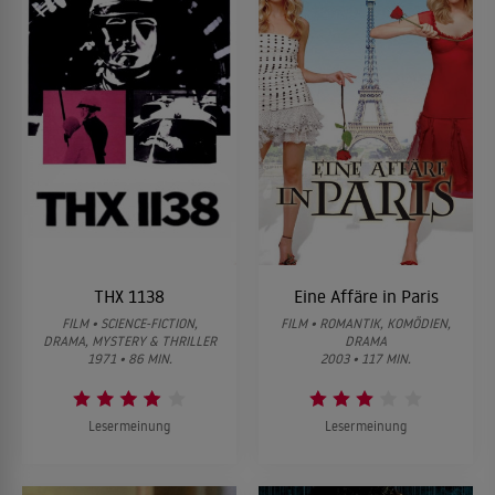
THX 1138
Eine Affäre in Paris
FILM • SCIENCE-FICTION,
FILM • ROMANTIK, KOMÖDIEN,
DRAMA, MYSTERY & THRILLER
DRAMA
1971 • 86 MIN.
2003 • 117 MIN.
Lesermeinung
Lesermeinung