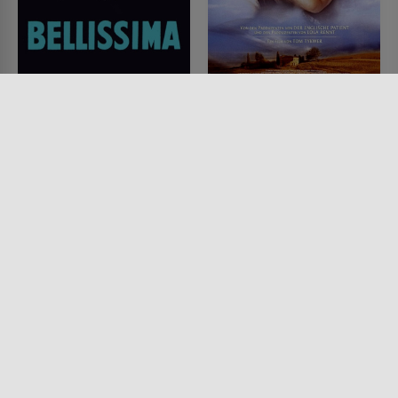
Die Schönste
Heaven
FILM • DRAMA, PRODUZIERT IN
FILM • ROMANTIK, KRIMI,
EUROPA
MYSTERY & THRILLER, DRAMA,
1952 • 115 MIN.
PRODUZIERT IN EUROPA,
DOKUMENTATIONEN,
HISTORISCH
2002 • 97 MIN.
Lesermeinung
Lesermeinung