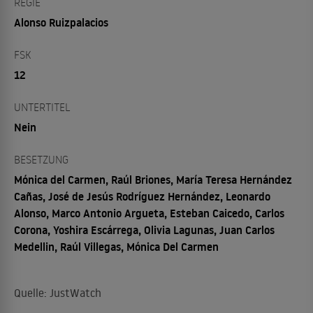
REGIE
Alonso Ruizpalacios
FSK
12
UNTERTITEL
Nein
BESETZUNG
Mónica del Carmen, Raúl Briones, María Teresa Hernández
Cañas, José de Jesús Rodríguez Hernández, Leonardo
Alonso, Marco Antonio Argueta, Esteban Caicedo, Carlos
Corona, Yoshira Escárrega, Olivia Lagunas, Juan Carlos
Medellin, Raúl Villegas, Mónica Del Carmen
Quelle: JustWatch