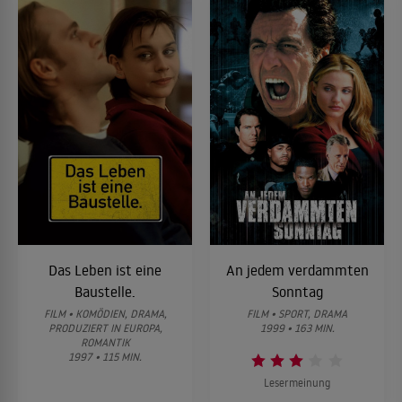
Das Leben ist eine
An jedem verdammten
Baustelle.
Sonntag
FILM • KOMÖDIEN, DRAMA,
FILM • SPORT, DRAMA
PRODUZIERT IN EUROPA,
1999 • 163 MIN.
ROMANTIK
1997 • 115 MIN.
Lesermeinung