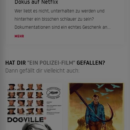
Dokus auf Netflix
Wer liebt es nicht, unterhalten zu werden und
hinterher ein bisschen schlauer zu sein?
Dokumentationen sind ein echtes Geschenk an
TV- und Streamingnutzer. Eine Geschichte mag
MEHR
interessant sein, wird aber gleich viel
spannender, wenn sie auf wahren...
HAT DIR
"EIN POLIZEI-FILM"
GEFALLEN?
Dann gefällt dir vielleicht auch: