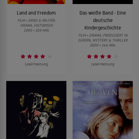
Land and Freedom
Das weiße Band - Eine
deutsche
FILM • KRIEG & MILITÄR,
DRAMA, HISTORISCH
Kindergeschichte
1995 • 109 MIN.
FILM • DRAMA, PRODUZIERT IN
EUROPA, MYSTERY & THRILLER
2009 • 144 MIN.
Lesermeinung
Lesermeinung