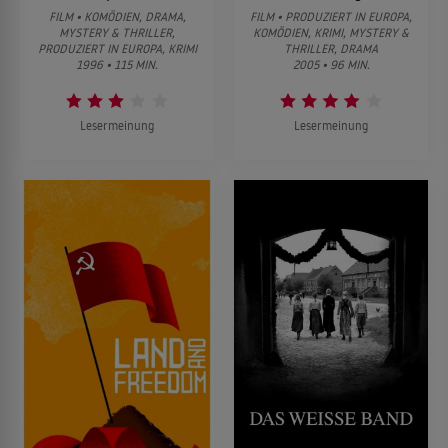
FILM • KOMÖDIEN, DRAMA,
FILM • PRODUZIERT IN EUROPA,
MYSTERY & THRILLER,
KOMÖDIEN, KRIMI, MYSTERY &
PRODUZIERT IN EUROPA, KRIMI
THRILLER, DRAMA
1996 • 115 MIN.
2005 • 96 MIN.
Lesermeinung
Lesermeinung