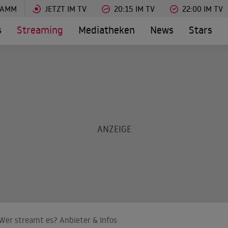
RAMM
JETZT IM TV
20:15 IM TV
22:00 IM TV
s
Streaming
Mediatheken
News
Stars
 Wer streamt es? Anbieter & Infos