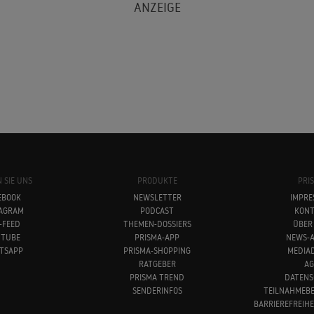
 SIE UNS
PRODUKTE
PRI
EBOOK
NEWSLETTER
IMPRE
TAGRAM
PODCAST
KONT
-FEED
THEMEN-DOSSIERS
ÜBER
UTUBE
PRISMA-APP
NEWS-A
TSAPP
PRISMA-SHOPPING
MEDIA
RATGEBER
AG
PRISMA TREND
DATENS
SENDERINFOS
TEILNAHMEB
BARRIEREFREIH