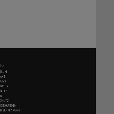
SMA
SSUM
AKT
 UNS
RCHIV
DATEN
B
CHUTZ
EDINGUNGEN
EITSERKLÄRUNG