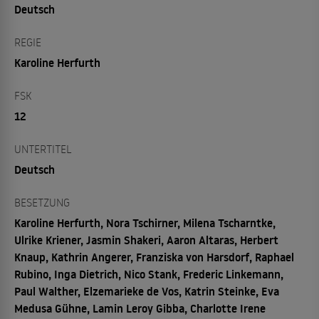
Deutsch
REGIE
Karoline Herfurth
FSK
12
UNTERTITEL
Deutsch
BESETZUNG
Karoline Herfurth, Nora Tschirner, Milena Tscharntke,
Ulrike Kriener, Jasmin Shakeri, Aaron Altaras, Herbert
Knaup, Kathrin Angerer, Franziska von Harsdorf, Raphael
Rubino, Inga Dietrich, Nico Stank, Frederic Linkemann,
Paul Walther, Elzemarieke de Vos, Katrin Steinke, Eva
Medusa Gühne, Lamin Leroy Gibba, Charlotte Irene