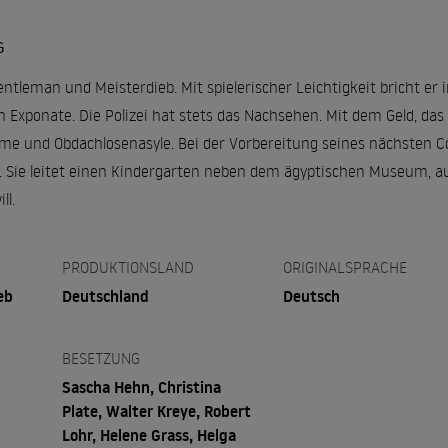
G
Gentleman und Meisterdieb. Mit spielerischer Leichtigkeit bricht e
en Exponate. Die Polizei hat stets das Nachsehen. Mit dem Geld, das 
ime und Obdachlosenasyle. Bei der Vorbereitung seines nächsten Co
n. Sie leitet einen Kindergarten neben dem ägyptischen Museum, 
ll.
PRODUKTIONSLAND
ORIGINALSPRACHE
eb
Deutschland
Deutsch
BESETZUNG
Sascha Hehn, Christina
Plate, Walter Kreye, Robert
Lohr, Helene Grass, Helga