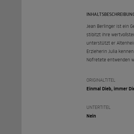
INHALTSBESCHREIBUN
Jean Berlinger ist ein 
stibitzt ihre wertvollst
unterstützt er Altenhe
Erzieherin Julia kenne
Nofretete entwenden wi
ORIGINALTITEL
Einmal Dieb, immer Di
UNTERTITEL
Nein