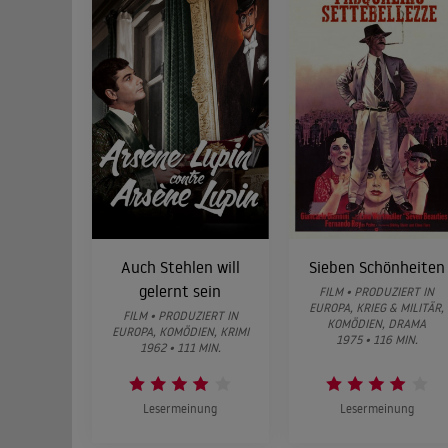
Auch Stehlen will
Sieben Schönheiten
gelernt sein
FILM • PRODUZIERT IN
EUROPA, KRIEG & MILITÄR,
FILM • PRODUZIERT IN
KOMÖDIEN, DRAMA
EUROPA, KOMÖDIEN, KRIMI
1975 • 116 MIN.
1962 • 111 MIN.
Lesermeinung
Lesermeinung