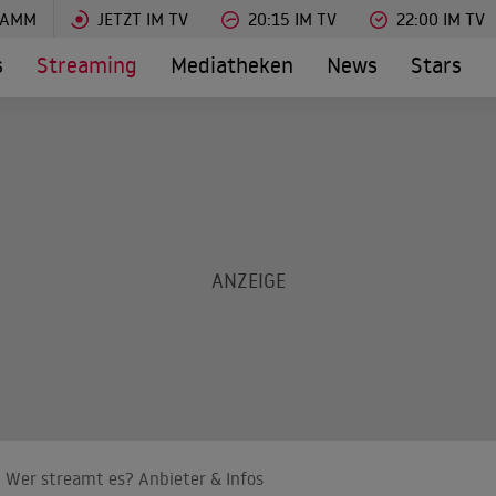
RAMM
JETZT IM TV
20:15 IM TV
22:00 IM TV
s
Streaming
Mediatheken
News
Stars
 Wer streamt es? Anbieter & Infos