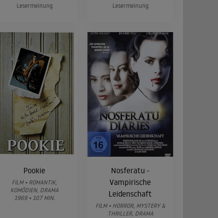
Lesermeinung
Lesermeinung
Pookie
Nosferatu -
Vampirische
FILM • ROMANTIK,
KOMÖDIEN, DRAMA
Leidenschaft
1969 • 107 MIN.
FILM • HORROR, MYSTERY &
THRILLER, DRAMA