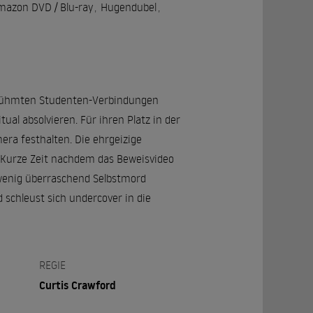
mazon DVD / Blu-ray
,
Hugendubel
,
 berühmten Studenten-Verbindungen
l absolvieren. Für ihren Platz in der
era festhalten. Die ehrgeizige
 Kurze Zeit nachdem das Beweisvideo
 wenig überraschend Selbstmord
 schleust sich undercover in die
REGIE
Curtis Crawford