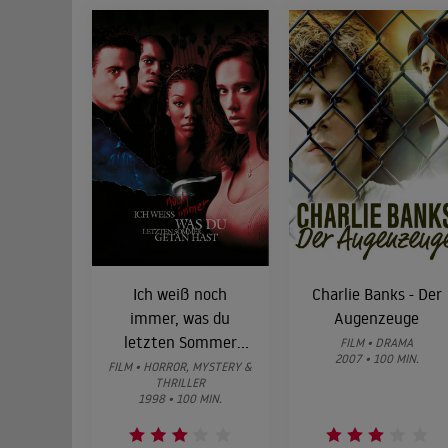
Ich weiß noch
Charlie Banks - Der
immer, was du
Augenzeuge
letzten Sommer
FILM • DRAMA
2007 • 100 MIN.
getan hast
FILM • HORROR, MYSTERY &
THRILLER
1998 • 100 MIN.