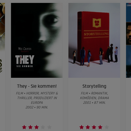
They - Sie kommen!
Storytelling
FILM • HORROR, MYSTERY &
FILM • ROMANTIK,
THRILLER, PRODUZIERT IN
KOMÖDIEN, DRAMA
EUROPA
2001 • 87 MIN.
2002 • 90 MIN.