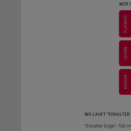
WER S
FLATRATE
LEIHEN
KAUFEN
WO LÄUFT "EISKALTER 
"Eiskalter Engel - Tod i