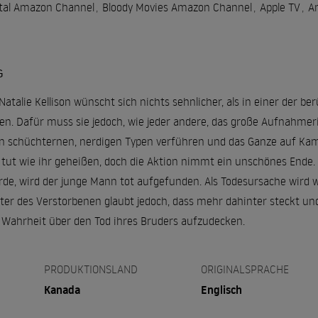
otal Amazon Channel
,
Bloody Movies Amazon Channel
,
Apple TV
,
A
G
Natalie Kellison wünscht sich nichts sehnlicher, als in einer der
 Dafür muss sie jedoch, wie jeder andere, das große Aufnahmeritua
nen schüchternen, nerdigen Typen verführen und das Ganze auf Kam
tut wie ihr geheißen, doch die Aktion nimmt ein unschönes Ende.
wurde, wird der junge Mann tot aufgefunden. Als Todesursache wird
ster des Verstorbenen glaubt jedoch, dass mehr dahinter steckt und
 Wahrheit über den Tod ihres Bruders aufzudecken.
PRODUKTIONSLAND
ORIGINALSPRACHE
Kanada
Englisch