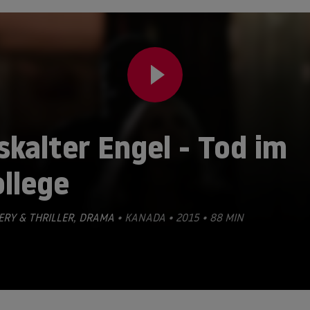
skalter Engel - Tod im
llege
RY & THRILLER
,
DRAMA
• KANADA • 2015 • 88 MIN