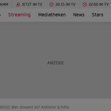
RAMM
JETZT IM TV
20:15 IM TV
22:00 IM TV
s
Streaming
Mediatheken
News
Stars
 (2015): Wer streamt es? Anbieter & Infos