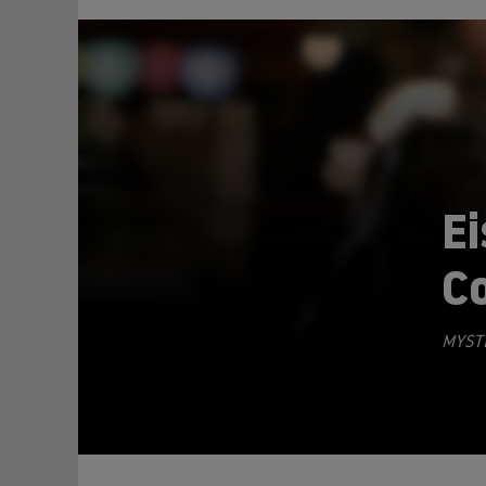
Ei
Co
TEILEN
MYSTE