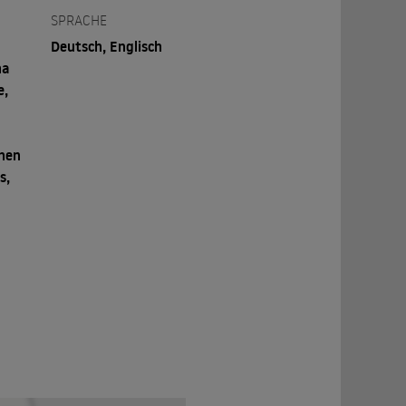
SPRACHE
Deutsch, Englisch
ha
e,
phen
s,