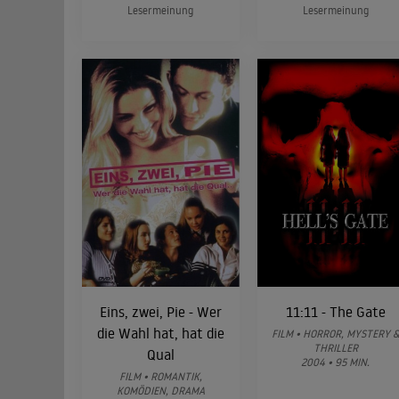
Lesermeinung
Lesermeinung
Eins, zwei, Pie - Wer
11:11 - The Gate
die Wahl hat, hat die
FILM • HORROR, MYSTERY 
THRILLER
Qual
2004 • 95 MIN.
FILM • ROMANTIK,
KOMÖDIEN, DRAMA