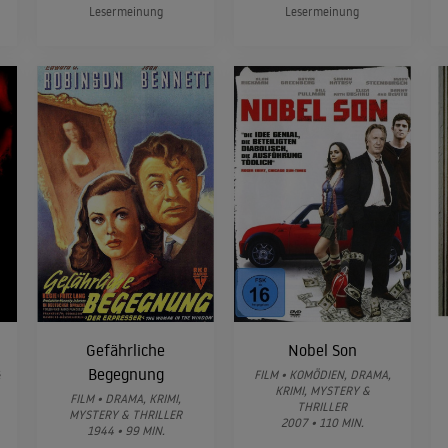
Lesermeinung
Lesermeinung
Gefährliche
Nobel Son
Begegnung
&
FILM • KOMÖDIEN, DRAMA,
KRIMI, MYSTERY &
FILM • DRAMA, KRIMI,
THRILLER
MYSTERY & THRILLER
2007 • 110 MIN.
1944 • 99 MIN.