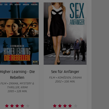
Higher Learning - Die
Sex für Anfänger
Rebellen
FILM • KOMÖDIEN, DRAMA
2002 • 106 MIN.
FILM • DRAMA, MYSTERY &
THRILLER, KRIMI
1995 • 128 MIN.