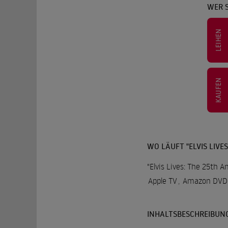
WER S
LEIHEN
KAUFEN
WO LÄUFT "ELVIS LIVE
"Elvis Lives: The 25th 
Apple TV
,
Amazon DVD /
INHALTSBESCHREIBUN