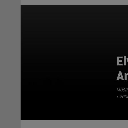
El
A
TEILEN
MUSIK
• 200