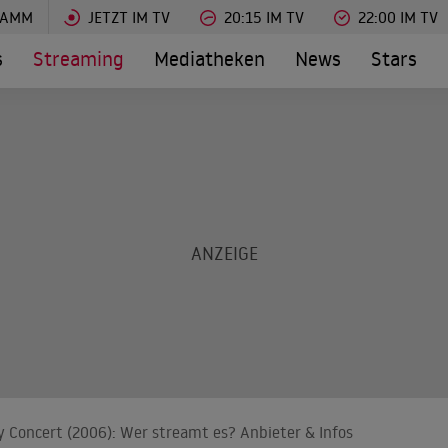
RAMM
JETZT IM TV
20:15 IM TV
22:00 IM TV
s
Streaming
Mediatheken
News
Stars
ry Concert (2006): Wer streamt es? Anbieter & Infos