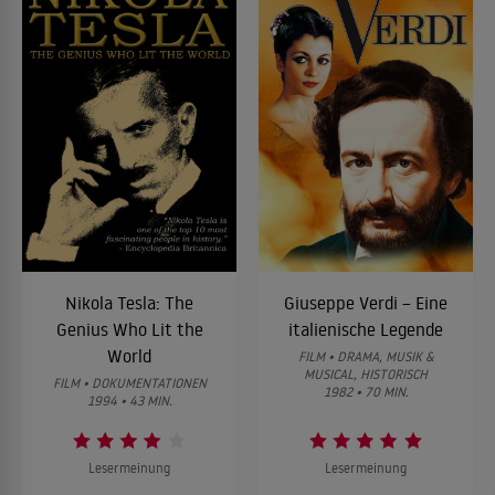
Nikola Tesla: The
Giuseppe Verdi – Eine
Genius Who Lit the
italienische Legende
World
FILM • DRAMA, MUSIK &
MUSICAL, HISTORISCH
FILM • DOKUMENTATIONEN
1982 • 70 MIN.
1994 • 43 MIN.
Lesermeinung
Lesermeinung