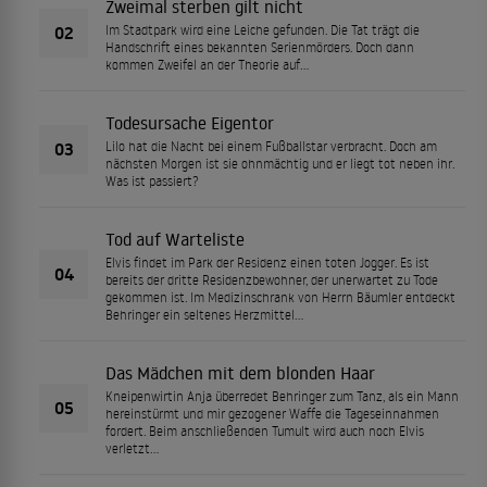
Zweimal sterben gilt nicht
02
Im Stadtpark wird eine Leiche gefunden. Die Tat trägt die
Handschrift eines bekannten Serienmörders. Doch dann
kommen Zweifel an der Theorie auf…
Todesursache Eigentor
03
Lilo hat die Nacht bei einem Fußballstar verbracht. Doch am
nächsten Morgen ist sie ohnmächtig und er liegt tot neben ihr.
Was ist passiert?
Tod auf Warteliste
Elvis findet im Park der Residenz einen toten Jogger. Es ist
04
bereits der dritte Residenzbewohner, der unerwartet zu Tode
gekommen ist. Im Medizinschrank von Herrn Bäumler entdeckt
Behringer ein seltenes Herzmittel…
Das Mädchen mit dem blonden Haar
Kneipenwirtin Anja überredet Behringer zum Tanz, als ein Mann
05
hereinstürmt und mir gezogener Waffe die Tageseinnahmen
fordert. Beim anschließenden Tumult wird auch noch Elvis
verletzt…