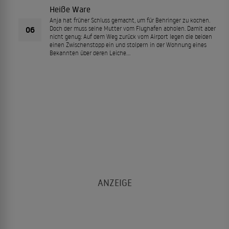
Heiße Ware
Anja hat früher Schluss gemacht, um für Behringer zu kochen.
06
Doch der muss seine Mutter vom Flughafen abholen. Damit aber
nicht genug: Auf dem Weg zurück vom Airport legen die beiden
einen Zwischenstopp ein und stolpern in der Wohnung eines
Bekannten über deren Leiche...