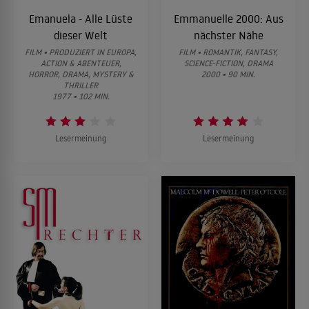
Emanuela - Alle Lüste
Emmanuelle 2000: Aus
dieser Welt
nächster Nähe
FILM • PRODUZIERT IN EUROPA,
FILM • ROMANTIK, FANTASY,
ACTION & ABENTEUER,
SCIENCE-FICTION, DRAMA
HORROR, DRAMA, MYSTERY &
2000 • 90 MIN.
THRILLER
1977 • 102 MIN.
Lesermeinung
Lesermeinung