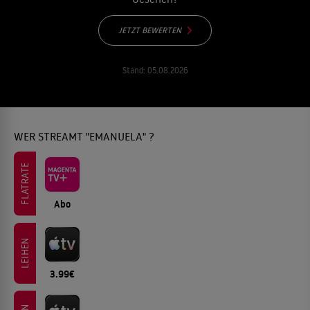
JETZT BEWERTEN
Stand:
05.08.2026
WER STREAMT "EMANUELA" ?
FLATRATE
Abo
LEIHEN
3.99€