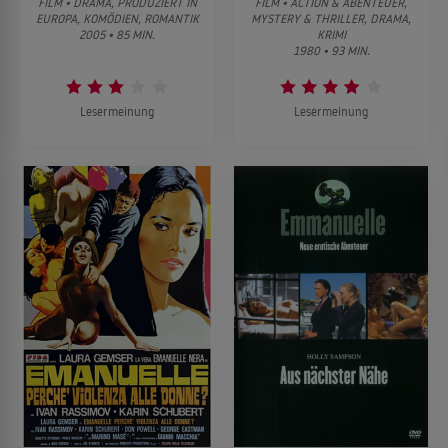
FILM • DRAMA, PRODUZIERT IN
FILM • ACTION & ABENTEUER,
EUROPA, KOMÖDIEN, ROMANTIK
MYSTERY & THRILLER, DRAMA,
2005 • 85 MIN.
KRIMI
1980 • 93 MIN.
Lesermeinung
Lesermeinung