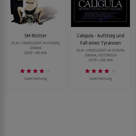
SM Richter
Caligula - Aufstieg und
Fall eines Tyrannen
FILM • PRODUZIERT IN EUROPA,
DRAMA
FILM • PRODUZIERT IN EUROPA,
2009 • 88 MIN.
DRAMA, HISTORISCH
1979 • 156 MIN.
Lesermeinung
Lesermeinung