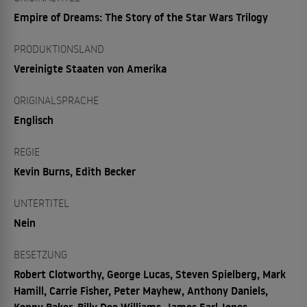
Empire of Dreams: The Story of the Star Wars Trilogy
PRODUKTIONSLAND
Vereinigte Staaten von Amerika
ORIGINALSPRACHE
Englisch
REGIE
Kevin Burns, Edith Becker
UNTERTITEL
Nein
BESETZUNG
Robert Clotworthy, George Lucas, Steven Spielberg, Mark
Hamill, Carrie Fisher, Peter Mayhew, Anthony Daniels,
Kenny Baker, Billy Dee Williams, James Earl Jones,