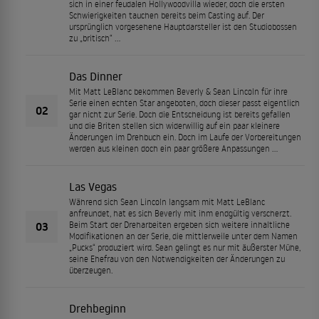
sich in einer feudalen Hollywoodvilla wieder, doch die ersten
Schwierigkeiten tauchen bereits beim Casting auf. Der
ursprünglich vorgesehene Hauptdarsteller ist den Studiobossen
zu „britisch“ …
Das Dinner
Mit Matt LeBlanc bekommen Beverly & Sean Lincoln für ihre
Serie einen echten Star angeboten, doch dieser passt eigentlich
02
gar nicht zur Serie. Doch die Entscheidung ist bereits gefallen
und die Briten stellen sich widerwillig auf ein paar kleinere
Änderungen im Drehbuch ein. Doch im Laufe der Vorbereitungen
werden aus kleinen doch ein paar größere Anpassungen …
Las Vegas
Während sich Sean Lincoln langsam mit Matt LeBlanc
anfreundet, hat es sich Beverly mit ihm endgültig verscherzt.
03
Beim Start der Dreharbeiten ergeben sich weitere inhaltliche
Modifikationen an der Serie, die mittlerweile unter dem Namen
„Pucks“ produziert wird. Sean gelingt es nur mit äußerster Mühe,
seine Ehefrau von den Notwendigkeiten der Änderungen zu
überzeugen.
Drehbeginn