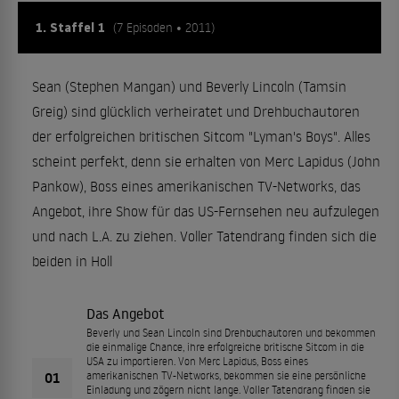
1. Staffel 1
(7 Episoden • 2011)
Sean (Stephen Mangan) und Beverly Lincoln (Tamsin
Greig) sind glücklich verheiratet und Drehbuchautoren
der erfolgreichen britischen Sitcom "Lyman's Boys". Alles
scheint perfekt, denn sie erhalten von Merc Lapidus (John
Pankow), Boss eines amerikanischen TV-Networks, das
Angebot, ihre Show für das US-Fernsehen neu aufzulegen
und nach L.A. zu ziehen. Voller Tatendrang finden sich die
beiden in Holl
Das Angebot
Beverly und Sean Lincoln sind Drehbuchautoren und bekommen
die einmalige Chance, ihre erfolgreiche britische Sitcom in die
USA zu importieren. Von Merc Lapidus, Boss eines
01
amerikanischen TV-Networks, bekommen sie eine persönliche
Einladung und zögern nicht lange. Voller Tatendrang finden sie