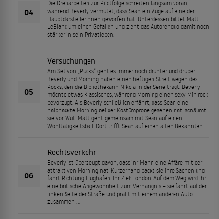
Die Dreharbeiten zur Pilotfolge schreiten langsam voran,
04
während Beverly vermutet, dass Sean ein Auge auf eine der
Hauptdarstellerinnen geworfen hat. Unterdessen bittet Matt
LeBlanc um einen Gefallen und zieht das Autorenduo damit noch
stärker in sein Privatleben.
Versuchungen
Am Set von „Pucks“ geht es immer noch drunter und drüber.
Beverly und Morning haben einen heftigen Streit wegen des
Rocks, den die Bibliothekarin Nikola in der Serie trägt. Beverly
05
möchte etwas Klassisches, während Morning einen sexy Minirock
bevorzugt. Als Beverly schließlich erfährt, dass Sean eine
halbnackte Morning bei der Kostümprobe gesehen hat, schäumt
sie vor Wut. Matt geht gemeinsam mit Sean auf einen
Wohltätigkeitsball. Dort trifft Sean auf einen alten Bekannten.
Rechtsverkehr
Beverly ist überzeugt davon, dass ihr Mann eine Affäre mit der
attraktiven Morning hat. Kurzerhand packt sie ihre Sachen und
06
fährt Richtung Flughafen. Ihr Ziel: London. Auf dem Weg wird ihr
eine britische Angewohnheit zum Verhängnis – sie fährt auf der
linken Seite der Straße und prallt mit einem anderen Auto
zusammen …