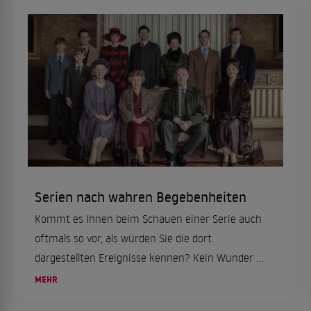
Serien nach wahren Begebenheiten
Kommt es Ihnen beim Schauen einer Serie auch
oftmals so vor, als würden Sie die dort
dargestellten Ereignisse kennen? Kein Wunder –
der Beliebtheitsgrad von Formaten, die auf
MEHR
wahren Begebenheiten beruhen, ist in den