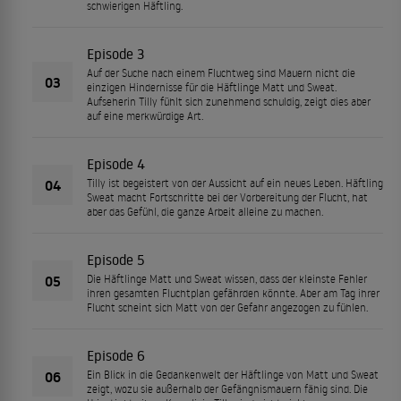
schwierigen Häftling.
Episode 3
Auf der Suche nach einem Fluchtweg sind Mauern nicht die
03
einzigen Hindernisse für die Häftlinge Matt und Sweat.
Aufseherin Tilly fühlt sich zunehmend schuldig, zeigt dies aber
auf eine merkwürdige Art.
Episode 4
04
Tilly ist begeistert von der Aussicht auf ein neues Leben. Häftling
Sweat macht Fortschritte bei der Vorbereitung der Flucht, hat
aber das Gefühl, die ganze Arbeit alleine zu machen.
Episode 5
05
Die Häftlinge Matt und Sweat wissen, dass der kleinste Fehler
ihren gesamten Fluchtplan gefährden könnte. Aber am Tag ihrer
Flucht scheint sich Matt von der Gefahr angezogen zu fühlen.
Episode 6
06
Ein Blick in die Gedankenwelt der Häftlinge von Matt und Sweat
zeigt, wozu sie außerhalb der Gefängnismauern fähig sind. Die