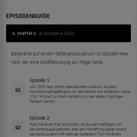
EPISODENGUIDE
1. Staffel 1
(8 Episoden • 2018)
Basierend auf einem Gefängnisausbruch in Upstate New
York, der eine Großfahndung zur Folge hatte.
Episode 1
Juni, 2015: Nach einem spektakulären Ausbruch aus dem
01
Hochsicherheitsgefängnis von Dannemora wird Aufseherin Joyce
„Tilly“ Mitchell zu ihrem Verhältnis zu den beiden flüchtigen
Mördern verhört.
Episode 2
Matt hat einen Plan entwickelt, um aus dem Gefängnis von
02
Dannemora auszubrechen. Aber sein Mithäftling Sweat scheut
das Risiko. Zudem hilft Matt der Aufseherin Tilly mit einem