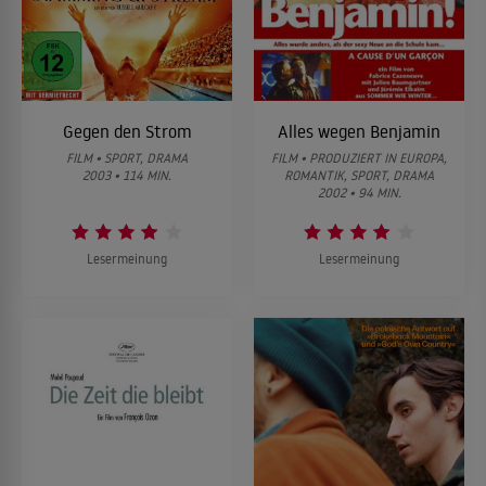
Gegen den Strom
Alles wegen Benjamin
FILM • SPORT, DRAMA
FILM • PRODUZIERT IN EUROPA,
2003 • 114 MIN.
ROMANTIK, SPORT, DRAMA
2002 • 94 MIN.
Lesermeinung
Lesermeinung