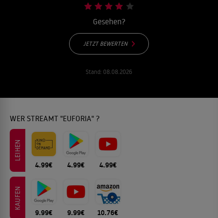
Gesehen?
JETZT BEWERTEN
Stand:
08.08.2026
WER STREAMT "EUFORIA" ?
LEIHEN
4.99€
4.99€
4.99€
KAUFEN
9.99€
9.99€
10.76€