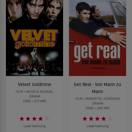
Velvet Goldmine
Get Real - Von Mann zu
Mann
FILM • MUSIK & MUSICAL,
DRAMA
FILM • ROMANTIK, KOMÖDIEN,
1998 • 123 MIN.
DRAMA
1998 • 108 MIN.
Lesermeinung
Lesermeinung