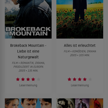
Brokeback Mountain -
Alles ist erleuchtet
Liebe ist eine
FILM • KOMÖDIEN, DRAMA
2005 • 105 MIN.
Naturgewalt
FILM • ROMANTIK, DRAMA,
PRODUZIERT IN EUROPA
2005 • 135 MIN.
Lesermeinung
Lesermeinung