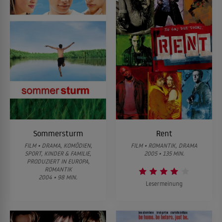
Sommersturm
Rent
FILM • DRAMA, KOMÖDIEN,
FILM • ROMANTIK, DRAMA
SPORT, KINDER & FAMILIE,
2005 • 135 MIN.
PRODUZIERT IN EUROPA,
ROMANTIK
2004 • 98 MIN.
Lesermeinung