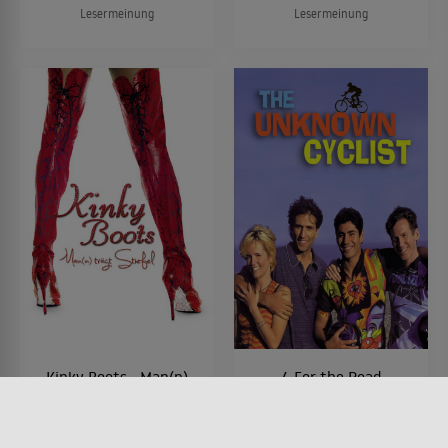
Lesermeinung
Lesermeinung
Kinky Boots - Man(n)
4 For the Road
trägt Stiefel
FILM • DRAMA
1998 • 96 MIN.
FILM • MUSIK & MUSICAL,
KOMÖDIEN, DRAMA