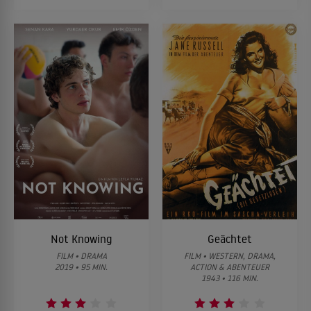
Not Knowing
Geächtet
FILM • DRAMA
FILM • WESTERN, DRAMA,
2019 • 95 MIN.
ACTION & ABENTEUER
1943 • 116 MIN.