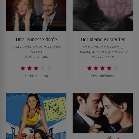
Une jeunesse dorée
Der kleine Ausreißer
FILM • PRODUZIERT IN EUROPA,
FILM • KINDER & FAMILIE,
DRAMA
DRAMA, ACTION & ABENTEUER
2019 • 113 MIN.
1953 • 80 MIN.
Lesermeinung
Lesermeinung