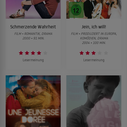
Schmerzende Wahrheit
Jein, ich will!
FILM • ROMANTIK, DRAMA
FILM • PRODUZIERT IN EUROPA,
2000 • 91 MIN.
KOMÖDIEN, DRAMA
2004 • 100 MIN.
Lesermeinung
Lesermeinung