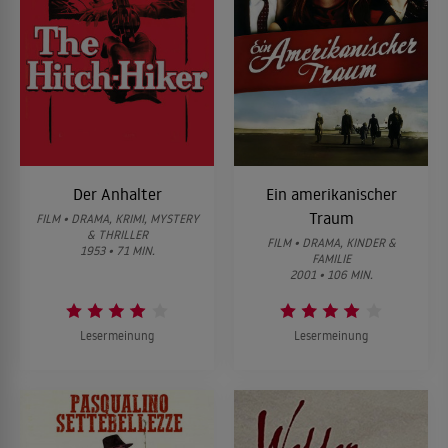
Der Anhalter
Ein amerikanischer
Traum
FILM • DRAMA, KRIMI, MYSTERY
& THRILLER
FILM • DRAMA, KINDER &
1953 • 71 MIN.
FAMILIE
2001 • 106 MIN.
Lesermeinung
Lesermeinung