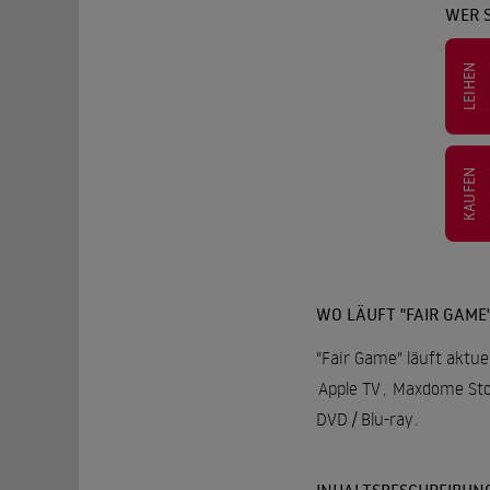
WER S
LEIHEN
KAUFEN
WO LÄUFT "FAIR GAME
"Fair Game" läuft aktue
Apple TV
,
Maxdome Sto
DVD / Blu-ray
.