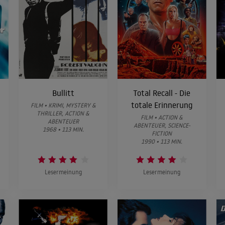
Bullitt
Total Recall - Die
totale Erinnerung
FILM • KRIMI, MYSTERY &
THRILLER, ACTION &
FILM • ACTION &
ABENTEUER
ABENTEUER, SCIENCE-
1968 • 113 MIN.
FICTION
1990 • 113 MIN.
Lesermeinung
Lesermeinung