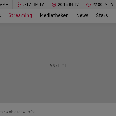
RAMM
JETZT IM TV
20:15 IM TV
22:00 IM TV
s
Streaming
Mediatheken
News
Stars
s? Anbieter & Infos