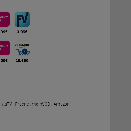
.99€
3.99€
.99€
18.66€
ntaTV
,
Freenet meinVOD
,
Amazon