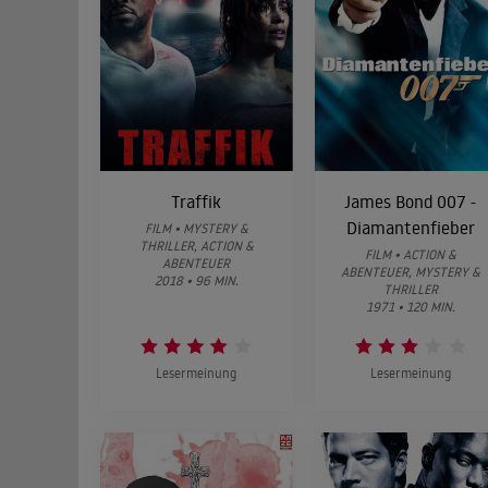
Traffik
James Bond 007 -
Diamantenfieber
FILM • MYSTERY &
THRILLER, ACTION &
FILM • ACTION &
ABENTEUER
ABENTEUER, MYSTERY &
2018 • 96 MIN.
THRILLER
1971 • 120 MIN.
Lesermeinung
Lesermeinung