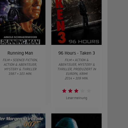
Running Man
96 Hours - Taken 3
FILM • SCIENCE-FICTION,
FILM • ACTION &
ACTION & ABENTEUER,
ABENTEUER, MYSTERY &
MYSTERY & THRILLER
THRILLER, PRODUZIERT IN
1987 • 101 MIN.
EUROPA, KRIMI
2014 • 109 MIN.
Lesermeinung