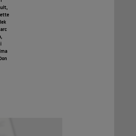
n
ult,
nette
Olek
Marc
,
i
alma
 Don