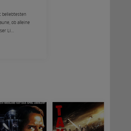
t beliebtesten
une, ob alleine
r Li...