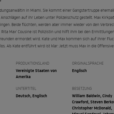
G
dungsanwältin in Miami. Sie kommt einer Gangstertruppe ehemali
Anschlägen auf ihr Leben unter Polizeischutz gestellt. Max Kirkpat
ringen. Beide flüchten, werden aber immer wieder von den Verbrec
Rita Max' Cousine ist Polizistin und hilft ihm bei den Ermittlunge
reunden ermordet wird. Kate und Max kommen sich auf ihrer Fluc
los. Als Kate entführt wird ist klar: Jetzt muss Max in die Offensiv
PRODUKTIONSLAND
ORIGINALSPRACHE
Vereinigte Staaten von
Englisch
Amerika
UNTERTITEL
BESETZUNG
Deutsch, Englisch
William Baldwin, Cindy
Crawford, Steven Berko
Christopher McDonald,