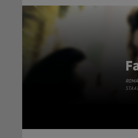
F
ROMA
TEILEN
STAAT