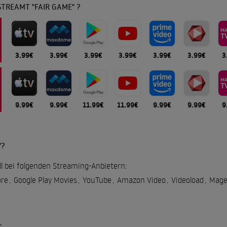
TREAMT "FAIR GAME" ?
3.99€
3.99€
3.99€
3.99€
3.99€
3.99€
3
9.99€
9.99€
11.99€
11.99€
9.99€
9.99€
9
"?
ll bei folgenden Streaming-Anbietern:
re
,
Google Play Movies
,
YouTube
,
Amazon Video
,
Videoload
,
Mage