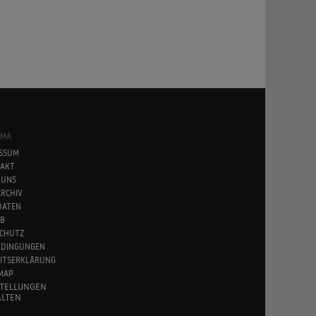
SMA
SSUM
AKT
 UNS
RCHIV
DATEN
B
CHUTZ
EDINGUNGEN
EITSERKLÄRUNG
MAP
STELLUNGEN
LTEN