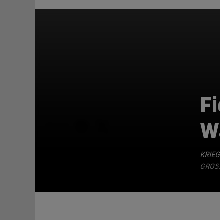
Fi
W
TEILEN
KRIEG
GROSS