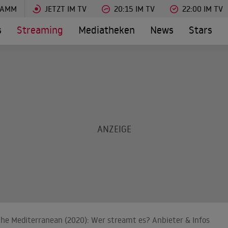
RAMM
JETZT IM TV
20:15 IM TV
22:00 IM TV
s
Streaming
Mediatheken
News
Stars
 the Mediterranean (2020): Wer streamt es? Anbieter & Infos