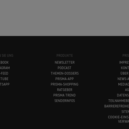
 SIE UNS
PRODUKTE
PRI
EBOOK
NEWSLETTER
IMPRE
TAGRAM
PODCAST
KONT
-FEED
THEMEN-DOSSIERS
ÜBER
UTUBE
PRISMA-APP
NEWS-A
TSAPP
PRISMA-SHOPPING
MEDIA
RATGEBER
AG
PRISMA TREND
DATENS
SENDERINFOS
TEILNAHMEB
BARRIEREFREIH
SITE
COOKIE-EIN
VERWA