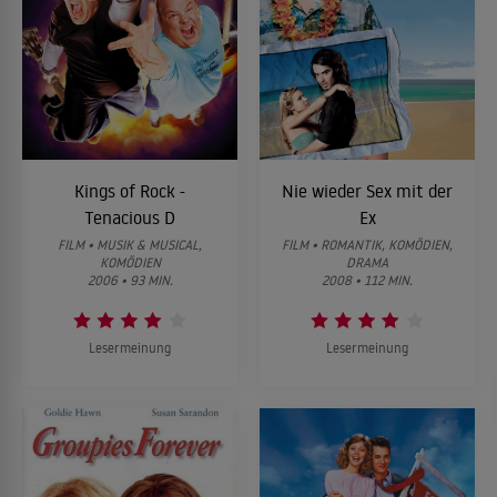
Kings of Rock -
Nie wieder Sex mit der
Tenacious D
Ex
FILM • MUSIK & MUSICAL,
FILM • ROMANTIK, KOMÖDIEN,
KOMÖDIEN
DRAMA
2006 • 93 MIN.
2008 • 112 MIN.
Lesermeinung
Lesermeinung