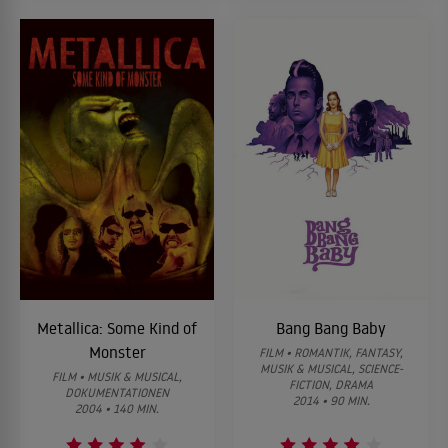
Metallica: Some Kind of
Bang Bang Baby
Monster
FILM • ROMANTIK, FANTASY,
MUSIK & MUSICAL, SCIENCE-
FILM • MUSIK & MUSICAL,
FICTION, DRAMA
DOKUMENTATIONEN
2014 • 90 MIN.
2004 • 140 MIN.