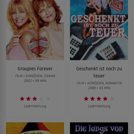
Groupies Forever
Geschenkt ist noch zu
teuer
FILM • KOMÖDIEN, DRAMA
2002 • 98 MIN.
FILM • KOMÖDIEN, ROMANTIK
1986 • 91 MIN.
Lesermeinung
Lesermeinung