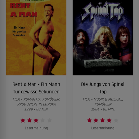
Rent a Man - Ein Mann
Die Jungs von Spinal
für gewisse Sekunden
Tap
FILM • ROMANTIK, KOMÖDIEN,
FILM • MUSIK & MUSICAL,
PRODUZIERT IN EUROPA
KOMÖDIEN
1999 • 88 MIN.
1984 • 82 MIN.
Lesermeinung
Lesermeinung