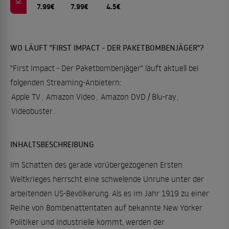
7.99€
7.99€
4.5€
WO LÄUFT "FIRST IMPACT - DER PAKETBOMBENJÄGER"?
"First Impact - Der Paketbombenjäger" läuft aktuell bei
folgenden Streaming-Anbietern:
Apple TV
,
Amazon Video
,
Amazon DVD / Blu-ray
,
Videobuster
.
INHALTSBESCHREIBUNG
Im Schatten des gerade vorübergezogenen Ersten
Weltkrieges herrscht eine schwelende Unruhe unter der
arbeitenden US-Bevölkerung. Als es im Jahr 1919 zu einer
Reihe von Bombenattentaten auf bekannte New Yorker
Politiker und Industrielle kommt, werden der