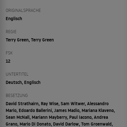
ORIGINALSPRACHE
Englisch
REGIE
Terry Green, Terry Green
FSK
12
UNTERTITEL
Deutsch, Englisch
BESETZUNG
David Strathairn, Ray Wise, Sam Witwer, Alessandro
Mario, Edoardo Ballerini, James Madio, Mariana Klaveno,
Sean McNall, Mariann Mayberry, Paul Iacono, Andrea
Grano, Mario Di Donato, David Darlow, Tom Groenwald,