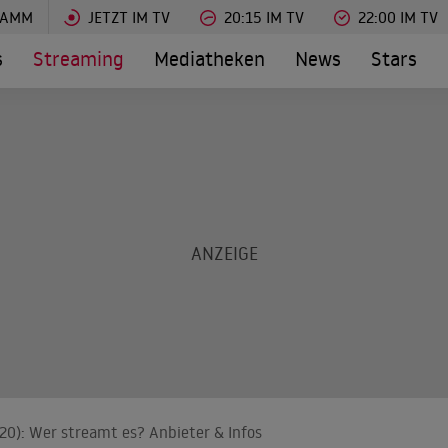
RAMM
JETZT IM TV
20:15 IM TV
22:00 IM TV
s
Streaming
Mediatheken
News
Stars
20): Wer streamt es? Anbieter & Infos