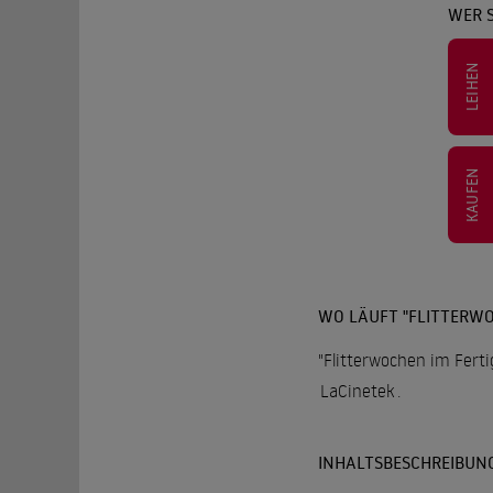
WER 
LEIHEN
KAUFEN
WO LÄUFT "FLITTERWO
"Flitterwochen im Ferti
LaCinetek
.
INHALTSBESCHREIBUN