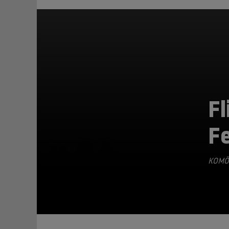
F
F
TEILEN
KOMÖ