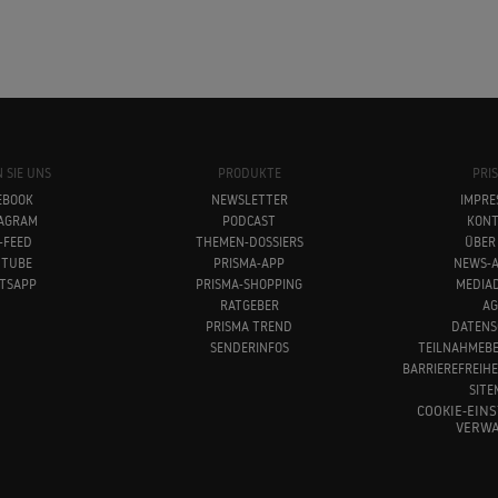
 SIE UNS
PRODUKTE
PRI
EBOOK
NEWSLETTER
IMPRE
TAGRAM
PODCAST
KONT
-FEED
THEMEN-DOSSIERS
ÜBER
UTUBE
PRISMA-APP
NEWS-A
TSAPP
PRISMA-SHOPPING
MEDIA
RATGEBER
AG
PRISMA TREND
DATENS
SENDERINFOS
TEILNAHMEB
BARRIEREFREIH
SITE
COOKIE-EIN
VERWA