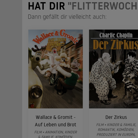
HAT DIR
"FLITTERWOCH
Dann gefällt dir vielleicht auch:
Wallace & Gromit -
Der Zirkus
Auf Leben und Brot
FILM • KINDER & FAMILIE,
ROMANTIK, KOMÖDIEN,
FILM • ANIMATION, KINDER
PRODUZIERT IN EUROPA,
& FAMILIE, KOMÖDIEN,