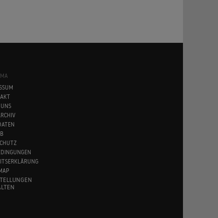
SMA
SSUM
AKT
 UNS
RCHIV
DATEN
B
CHUTZ
EDINGUNGEN
EITSERKLÄRUNG
MAP
STELLUNGEN
LTEN