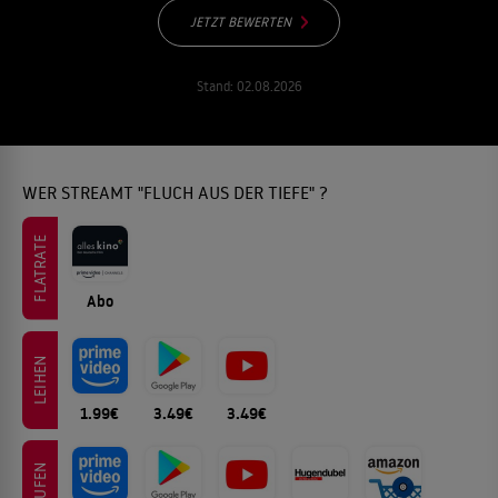
JETZT BEWERTEN
Stand:
02.08.2026
WER STREAMT "FLUCH AUS DER TIEFE" ?
FLATRATE
Abo
LEIHEN
1.99€
3.49€
3.49€
KAUFEN