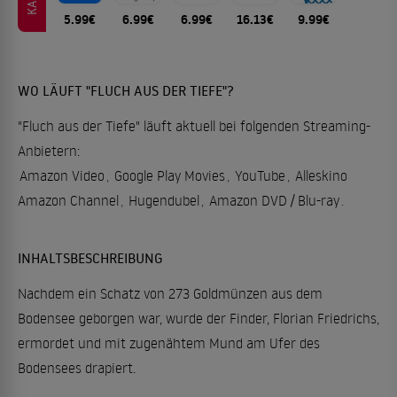
5.99€
6.99€
6.99€
16.13€
9.99€
WO LÄUFT "FLUCH AUS DER TIEFE"?
"Fluch aus der Tiefe" läuft aktuell bei folgenden Streaming-
Anbietern:
Amazon Video
,
Google Play Movies
,
YouTube
,
Alleskino
Amazon Channel
,
Hugendubel
,
Amazon DVD / Blu-ray
.
INHALTSBESCHREIBUNG
Nachdem ein Schatz von 273 Goldmünzen aus dem
Bodensee geborgen war, wurde der Finder, Florian Friedrichs,
ermordet und mit zugenähtem Mund am Ufer des
Bodensees drapiert.