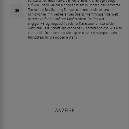
europäischen Geschichte: das Mittelalter. Archäologen zeigen
auf, wie Kriege wie der Mongolensturm in Ungarn, der Schwarze
05
Tod, der die Bevölkerung Europas beinahe halbierte, und ein
Klimawandel mit verheerenden Überschwemmungen die Welt
unserer Vorfahren auf den Kopf stellten. Der Tod war
allgegenwärtig. Angesichts solcher Katastrophen stand die
westliche Gesellschaft am Rande des Zusammenbruchs. Wie also
konnte sie überleben und wie legten diese Katastrophen den
Grundstein für die moderne Welt?