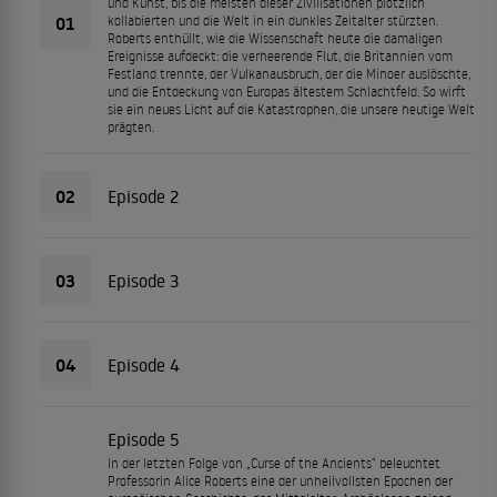
und Kunst, bis die meisten dieser Zivilisationen plötzlich
01
kollabierten und die Welt in ein dunkles Zeitalter stürzten.
Roberts enthüllt, wie die Wissenschaft heute die damaligen
Ereignisse aufdeckt: die verheerende Flut, die Britannien vom
Festland trennte, der Vulkanausbruch, der die Minoer auslöschte,
und die Entdeckung von Europas ältestem Schlachtfeld. So wirft
sie ein neues Licht auf die Katastrophen, die unsere heutige Welt
prägten.
02
Episode 2
03
Episode 3
04
Episode 4
Episode 5
In der letzten Folge von „Curse of the Ancients“ beleuchtet
Professorin Alice Roberts eine der unheilvollsten Epochen der