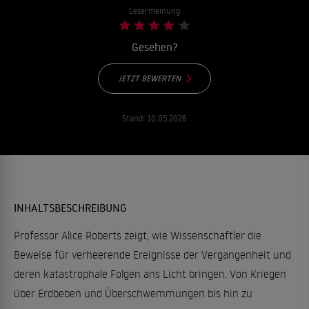
Lesermeinung
Gesehen?
JETZT BEWERTEN
Stand:
10.05.2026
INHALTSBESCHREIBUNG
Professor Alice Roberts zeigt, wie Wissenschaftler die
Beweise für verheerende Ereignisse der Vergangenheit und
deren katastrophale Folgen ans Licht bringen. Von Kriegen
über Erdbeben und Überschwemmungen bis hin zu