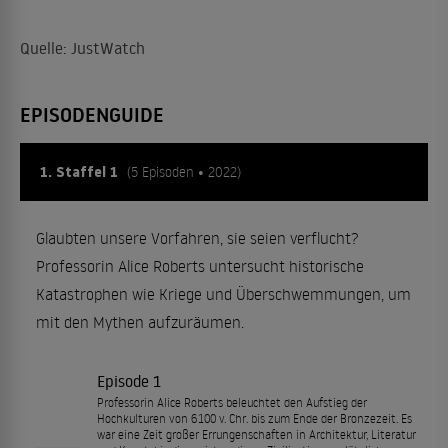
Quelle: JustWatch
EPISODENGUIDE
1. Staffel 1
(5 Episoden • 2022)
Glaubten unsere Vorfahren, sie seien verflucht?
Professorin Alice Roberts untersucht historische
Katastrophen wie Kriege und Überschwemmungen, um
mit den Mythen aufzuräumen.
Episode 1
Professorin Alice Roberts beleuchtet den Aufstieg der
Hochkulturen von 6100 v. Chr. bis zum Ende der Bronzezeit. Es
war eine Zeit großer Errungenschaften in Architektur, Literatur