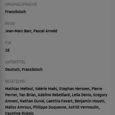
ORIGINALSPRACHE
Französisch
REGIE
Jean-Marc Barr, Pascal Arnold
FSK
18
UNTERTITEL
Deutsch, Französisch
BESETZUNG
Mathias Melloul, Valérie Maës, Stephan Hersoen, Pierre
Perrier, Yan Brian, Adeline Rebeillard, Leïla Denio, Gregory
Annoni, Nathan Duval, Laetitia Favart, Benjamin Houoti,
Maïlys Amrous, Philippe Duquesne, Astrid Vermeulin,
Faustine Dubois