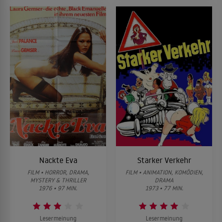
Nackte Eva
Starker Verkehr
FILM • HORROR, DRAMA,
FILM • ANIMATION, KOMÖDIEN,
MYSTERY & THRILLER
DRAMA
1976 • 97 MIN.
1973 • 77 MIN.
Lesermeinung
Lesermeinung