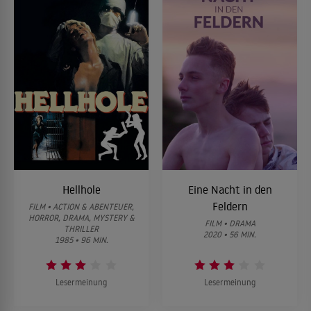
Hellhole
Eine Nacht in den
Feldern
FILM • ACTION & ABENTEUER,
HORROR, DRAMA, MYSTERY &
FILM • DRAMA
THRILLER
2020 • 56 MIN.
1985 • 96 MIN.
Lesermeinung
Lesermeinung