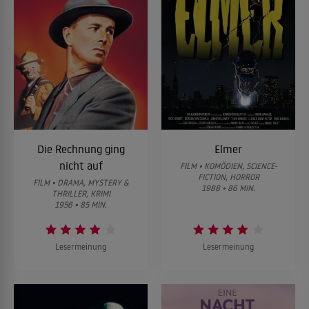
Die Rechnung ging
Elmer
nicht auf
FILM • KOMÖDIEN, SCIENCE-
FICTION, HORROR
FILM • DRAMA, MYSTERY &
1988 • 86 MIN.
THRILLER, KRIMI
1956 • 85 MIN.
Lesermeinung
Lesermeinung