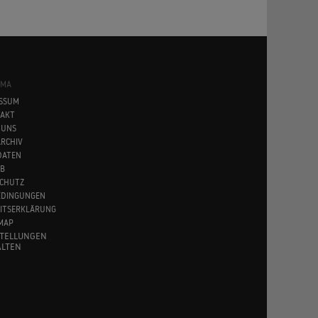
SMA
SSUM
AKT
 UNS
RCHIV
DATEN
B
CHUTZ
EDINGUNGEN
EITSERKLÄRUNG
MAP
STELLUNGEN
LTEN