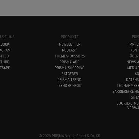
 SIE UNS
PRODUKTE
PRI
EBOOK
NEWSLETTER
IMPRE
TAGRAM
PODCAST
KONT
-FEED
THEMEN-DOSSIERS
ÜBER
UTUBE
PRISMA-APP
NEWS-A
TSAPP
PRISMA-SHOPPING
MEDIA
RATGEBER
AG
PRISMA TREND
DATENS
SENDERINFOS
TEILNAHMEB
BARRIEREFREIH
SITE
COOKIE-EIN
VERWA
© 2026 PRISMA-Verlag GmbH & Co. KG