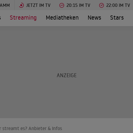
RAMM
JETZT IM TV
20:15 IM TV
22:00 IM TV
s
Streaming
Mediatheken
News
Stars
r streamt es? Anbieter & Infos