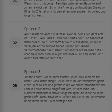
Warum nicht mit beiden Familien unter einem Baum feiern?
Johanna knickt ein. Schon die Anreise zum luxuriösen Chalet von
Oliver im Zillertal wird für den einen oder anderen turbulent und
folgenschwer…
Episode 2
Am Ziel erfährt Anton in letzter Sekunde, dass er ab jetzt Arzt
ist. Bitte?!... Aus Liebe zu Johanna spielt er mit und behauptet
02
Orthopäde zu sein. Dort trifft er gleich auf Dietrich, Johannas
Vater, der Anton suspekt findet und ihn mit seinen
Verhörmethoden nervt. Berührungsängste mit Keimen hat er
obendrein auch noch. Wie gut, dass Gisela und Kalli ihren Sohn
Anton tatkräftig unterstützen…
Episode 3
Johanna sucht Rat bei ihrer Mutter Ursula. Was kann sie tun,
damit Papa Anton mag?! Ursula, die zum Runterkommen gerne
03
einen Joint raucht und gerade in die Weihnachtstraditionen der
Familie Lewandowski eingeführt wird, ist vom Joint und
Majestätsschnapseln schwer angeschlagen und Johanna keine
große Hilfe. Auch Schwester Ella fällt aus. Sie ist im Panikmodus,
da sie ihren Mann Oliver betrogen hat…