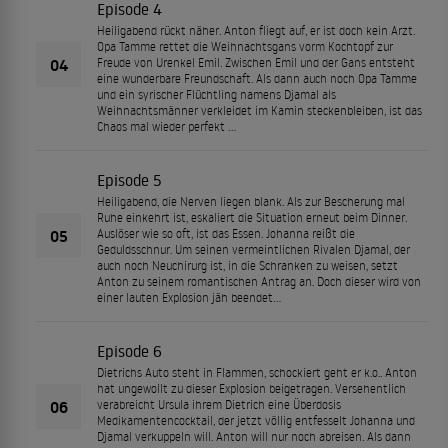
Episode 4
Heiligabend rückt näher. Anton fliegt auf, er ist doch kein Arzt.
Opa Tamme rettet die Weihnachtsgans vorm Kochtopf zur
04
Freude von Urenkel Emil. Zwischen Emil und der Gans entsteht
eine wunderbare Freundschaft. Als dann auch noch Opa Tamme
und ein syrischer Flüchtling namens Djamal als
Weihnachtsmänner verkleidet im Kamin steckenbleiben, ist das
Chaos mal wieder perfekt …
Episode 5
Heiligabend, die Nerven liegen blank. Als zur Bescherung mal
Ruhe einkehrt ist, eskaliert die Situation erneut beim Dinner.
05
Auslöser wie so oft, ist das Essen. Johanna reißt die
Geduldsschnur. Um seinen vermeintlichen Rivalen Djamal, der
auch noch Neuchirurg ist, in die Schranken zu weisen, setzt
Anton zu seinem romantischen Antrag an. Doch dieser wird von
einer lauten Explosion jäh beendet…
Episode 6
Dietrichs Auto steht in Flammen, schockiert geht er k.o.. Anton
hat ungewollt zu dieser Explosion beigetragen. Versehentlich
06
verabreicht Ursula ihrem Dietrich eine Überdosis
Medikamentencocktail, der jetzt völlig entfesselt Johanna und
Djamal verkuppeln will. Anton will nur noch abreisen. Als dann