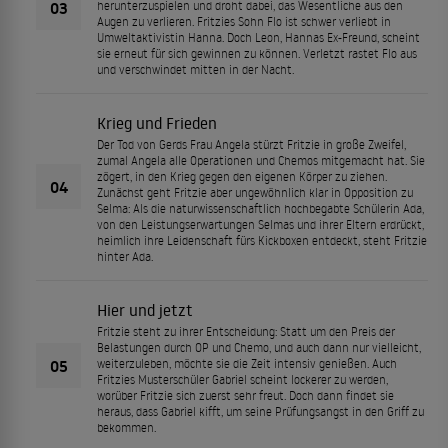
03
herunterzuspielen und droht dabei, das Wesentliche aus den
Augen zu verlieren. Fritzies Sohn Flo ist schwer verliebt in
Umweltaktivistin Hanna. Doch Leon, Hannas Ex-Freund, scheint
sie erneut für sich gewinnen zu können. Verletzt rastet Flo aus
und verschwindet mitten in der Nacht.
Krieg und Frieden
Der Tod von Gerds Frau Angela stürzt Fritzie in große Zweifel,
zumal Angela alle Operationen und Chemos mitgemacht hat. Sie
zögert, in den Krieg gegen den eigenen Körper zu ziehen.
04
Zunächst geht Fritzie aber ungewöhnlich klar in Opposition zu
Selma: Als die naturwissenschaftlich hochbegabte Schülerin Ada,
von den Leistungserwartungen Selmas und ihrer Eltern erdrückt,
heimlich ihre Leidenschaft fürs Kickboxen entdeckt, steht Fritzie
hinter Ada.
Hier und jetzt
Fritzie steht zu ihrer Entscheidung: Statt um den Preis der
Belastungen durch OP und Chemo, und auch dann nur vielleicht,
05
weiterzuleben, möchte sie die Zeit intensiv genießen. Auch
Fritzies Musterschüler Gabriel scheint lockerer zu werden,
worüber Fritzie sich zuerst sehr freut. Doch dann findet sie
heraus, dass Gabriel kifft, um seine Prüfungsangst in den Griff zu
bekommen.