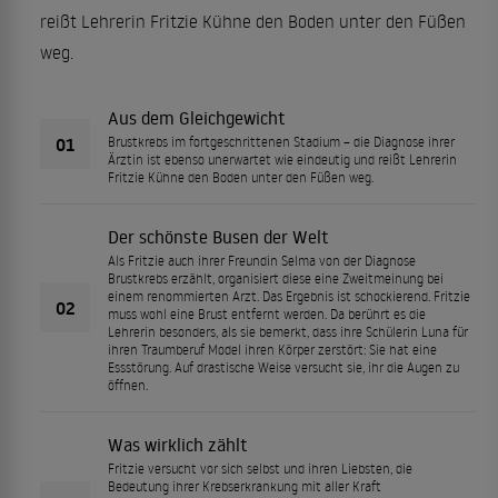
reißt Lehrerin Fritzie Kühne den Boden unter den Füßen
weg.
Aus dem Gleichgewicht
01
Brustkrebs im fortgeschrittenen Stadium – die Diagnose ihrer
Ärztin ist ebenso unerwartet wie eindeutig und reißt Lehrerin
Fritzie Kühne den Boden unter den Füßen weg.
Der schönste Busen der Welt
Als Fritzie auch ihrer Freundin Selma von der Diagnose
Brustkrebs erzählt, organisiert diese eine Zweitmeinung bei
einem renommierten Arzt. Das Ergebnis ist schockierend. Fritzie
02
muss wohl eine Brust entfernt werden. Da berührt es die
Lehrerin besonders, als sie bemerkt, dass ihre Schülerin Luna für
ihren Traumberuf Model ihren Körper zerstört: Sie hat eine
Essstörung. Auf drastische Weise versucht sie, ihr die Augen zu
öffnen.
Was wirklich zählt
Fritzie versucht vor sich selbst und ihren Liebsten, die
Bedeutung ihrer Krebserkrankung mit aller Kraft