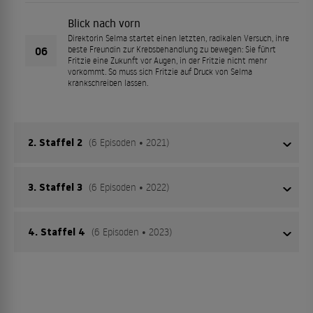
Blick nach vorn
Direktorin Selma startet einen letzten, radikalen Versuch, ihre
06
beste Freundin zur Krebsbehandlung zu bewegen: Sie führt
Fritzie eine Zukunft vor Augen, in der Fritzie nicht mehr
vorkommt. So muss sich Fritzie auf Druck von Selma
krankschreiben lassen.
2. Staffel 2
(6 Episoden • 2021)
3. Staffel 3
(6 Episoden • 2022)
Fritzie erwacht nach erfolgreicher OP. Ehemann Stefan
und Sohn Flo sind bei ihr. Jetzt muss sie sich dem Verlust
ihrer Brust und der Ungewissheit über ihre
4. Staffel 4
(6 Episoden • 2023)
Fritzie Kühne kann ihr Glück nicht fassen: Sie ist gesund!
Heilungsprognose stellen. Um Stefan und Flo nicht zu
Nicht geheilt, aber gesund – nach OP, Bestrahlung und
belasten, verschweigt Fritzie ihnen, dass ihre Genesung
Reha eine unglaublich erleichternde Nachricht. Jetzt will
Als bei Fritzie Brustkrebs im fortgeschrittenen Stadium
längst nicht garantiert ist.
sie das Glück mit der Familie teilen. Doch beim
diagnostiziert wird, kann sie es einfach nicht glauben.
gemeinsamen Essen verkündet auch Stefan Neuigkeiten: