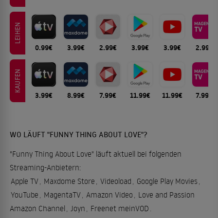
LEIHEN
0.99€
3.99€
2.99€
3.99€
3.99€
2.99€
KAUFEN
3.99€
8.99€
7.99€
11.99€
11.99€
7.99€
WO LÄUFT "FUNNY THING ABOUT LOVE"?
"Funny Thing About Love" läuft aktuell bei folgenden
Streaming-Anbietern:
Apple TV
,
Maxdome Store
,
Videoload
,
Google Play Movies
,
YouTube
,
MagentaTV
,
Amazon Video
,
Love and Passion
Amazon Channel
,
Joyn
,
Freenet meinVOD
.