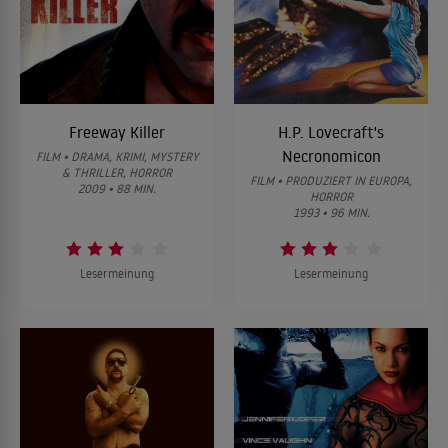
Freeway Killer
H.P. Lovecraft's
Necronomicon
FILM • DRAMA, KRIMI, MYSTERY
& THRILLER, HORROR
FILM • PRODUZIERT IN EUROPA,
2009 • 88 MIN.
HORROR
1993 • 96 MIN.
Lesermeinung
Lesermeinung