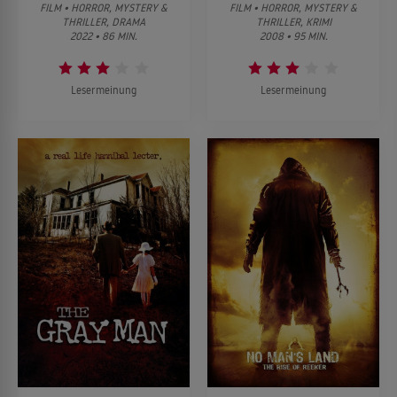
FILM • HORROR, MYSTERY &
FILM • HORROR, MYSTERY &
THRILLER, DRAMA
THRILLER, KRIMI
2022 • 86 MIN.
2008 • 95 MIN.
Lesermeinung
Lesermeinung