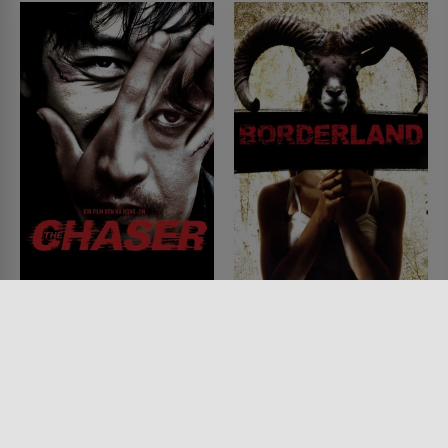
The Chaser
Borderland
FILM • ACTION & ABENTEUER,
FILM • HORROR, MYSTERY &
DRAMA, KRIMI, MYSTERY &
THRILLER, KRIMI
THRILLER
2007 • 105 MIN.
2008 • 125 MIN.
Lesermeinung
Lesermeinung