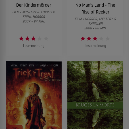
Der Kindermörder
No Man's Land - The
Rise of Reeker
FILM • MYSTERY & THRILLER,
KRIMI, HORROR
FILM • HORROR, MYSTERY &
2007 • 97 MIN.
THRILLER
2008 • 88 MIN.
Lesermeinung
Lesermeinung