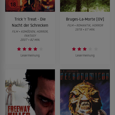
Trick 'r Treat - Die
Bruges-La-Morte [OV]
Nacht der Schrecken
FILM • ROMANTIK, HORROR
1978 • 67 MIN.
FILM • KOMÖDIEN, HORROR,
FANTASY
2007 • 82 MIN.
Lesermeinung
Lesermeinung