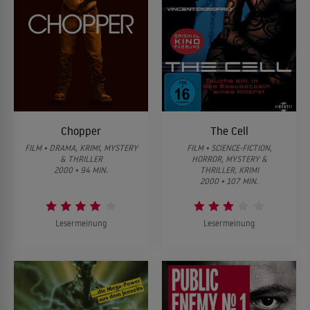
Chopper
The Cell
FILM • DRAMA, KRIMI, MYSTERY
FILM • SCIENCE-FICTION,
& THRILLER
HORROR, MYSTERY &
2000 • 94 MIN.
THRILLER, KRIMI
2000 • 107 MIN.
Lesermeinung
Lesermeinung