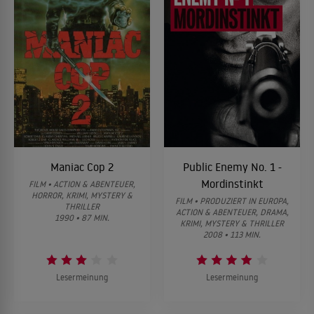
Maniac Cop 2
Public Enemy No. 1 -
Mordinstinkt
FILM • ACTION & ABENTEUER,
HORROR, KRIMI, MYSTERY &
FILM • PRODUZIERT IN EUROPA,
THRILLER
ACTION & ABENTEUER, DRAMA,
1990 • 87 MIN.
KRIMI, MYSTERY & THRILLER
2008 • 113 MIN.
Lesermeinung
Lesermeinung