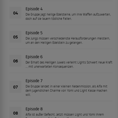
Episode 4
04
Die Gruppe jagt heilige Edelsteine, um ihre Waffen aufzuwerten,
doch auf sie lauern tödliche Fallen.
Episode 5
05
Die Jungs müssen verschiedenste Herausforderungen meistern,
um an den Heiligen Edelstein zu gelangen.
Episode 6
06
Der Erhalt des Heiligen Juwels verleiht Lights Schwert neue Kraft
… mit unerwarteten Konsequenzen.
Episode 7
07
Die Gruppe landet in einer kleinen Nebenmission, als Alfa mit
dem jugendlichen Charme von Yomi und Light Kasse machen
will.
Episode 8
08
Alfa ist außer Gefecht. Jetzt müssen Light und Yomi ihrem