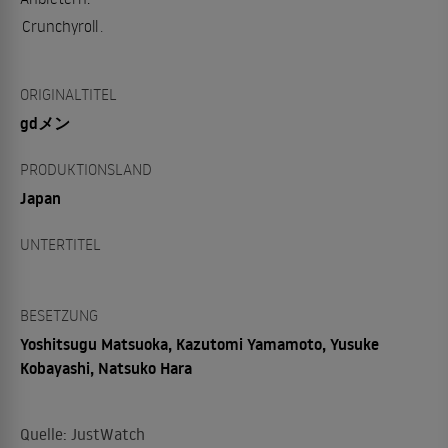
Crunchyroll
.
ORIGINALTITEL
gdメン
PRODUKTIONSLAND
Japan
UNTERTITEL
BESETZUNG
Yoshitsugu Matsuoka, Kazutomi Yamamoto, Yusuke
Kobayashi, Natsuko Hara
Quelle: JustWatch