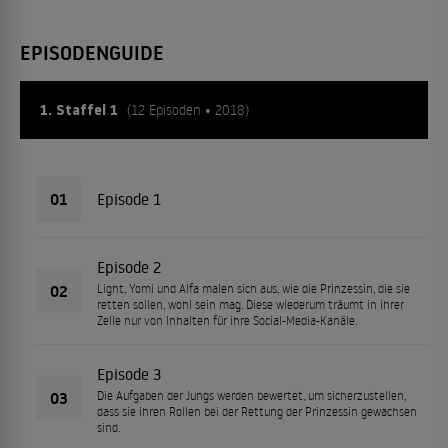
EPISODENGUIDE
1. Staffel 1
(12 Episoden • 2018)
01
Episode 1
Episode 2
02
Light, Yomi und Alfa malen sich aus, wie die Prinzessin, die sie
retten sollen, wohl sein mag. Diese wiederum träumt in ihrer
Zelle nur von Inhalten für ihre Social-Media-Kanäle.
Episode 3
03
Die Aufgaben der Jungs werden bewertet, um sicherzustellen,
dass sie ihren Rollen bei der Rettung der Prinzessin gewachsen
sind.