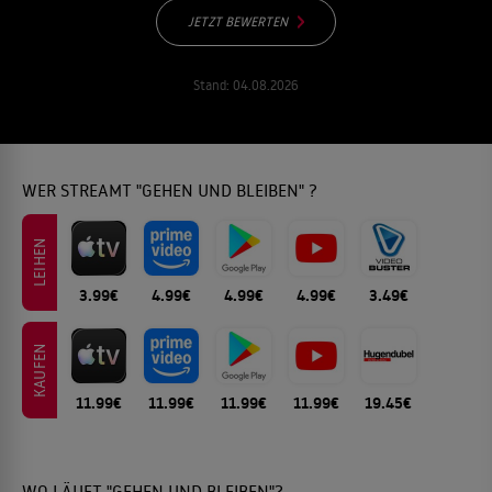
JETZT BEWERTEN
Stand:
04.08.2026
WER STREAMT "GEHEN UND BLEIBEN" ?
LEIHEN
3.99€
4.99€
4.99€
4.99€
3.49€
KAUFEN
11.99€
11.99€
11.99€
11.99€
19.45€
WO LÄUFT "GEHEN UND BLEIBEN"?