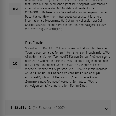
fest! Doch alle drei sind schon jetzt heiß begehrt: Während die
09
internationale Agentur IMG Models und die deutsche
COSMOPOLITAN bereits vor Sendestart vom außergewöhnlichen
Potential der Gewinnerin überzeugt waren, stellt jetzt die
internationale Modemarke Oui Set (eine Kollektion der Oui
Gruppe) als zusätzlichen Preis einen neunmonatigen Exklusiv-
Werbevertrag zur Verfügung.
Das Finale
Showdown in Köln! Am Mittwochabend öffnet sich für Jennifer,
Yvonne oder Lena das Tor zur internationalen Modelkarriere: Wer
wird „Germany’s next Topmodel“? Für den Sender ProSieben geht
nach zehn Wochen ein innovatives Projekt erfolgreich zu Ende:
10
Bis zu 17,8 Prozent der werberelevanten Zielgruppe fiebern
Woche für Woche mit Superstar Heidi Klum und ihren Topmodel-
Anwärterinnen. „Alle haben sich vom ersten Tag an super
entwickelt“, schwärmt Heidi Klum. „Aber nur eine kann
‚Germany‘s next Topmodel’ werden.“ Seit letzter Woche
schwelgen Lena, Yvonne und Jennifer im Glück.
2. Staffel 2
(14 Episoden • 2007)