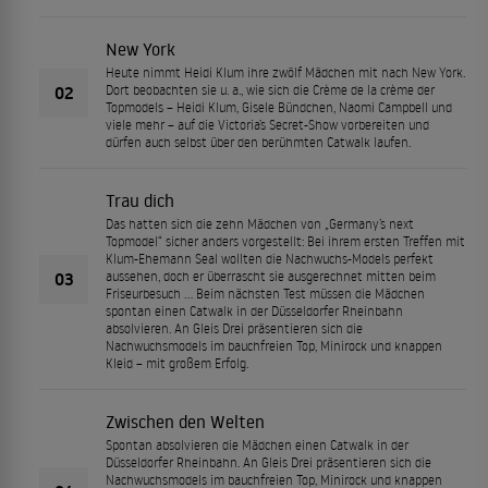
New York
Heute nimmt Heidi Klum ihre zwölf Mädchen mit nach New York.
02
Dort beobachten sie u. a., wie sich die Crème de la crème der
Topmodels – Heidi Klum, Gisele Bündchen, Naomi Campbell und
viele mehr – auf die Victoria’s Secret-Show vorbereiten und
dürfen auch selbst über den berühmten Catwalk laufen.
Trau dich
Das hatten sich die zehn Mädchen von „Germany’s next
Topmodel“ sicher anders vorgestellt: Bei ihrem ersten Treffen mit
Klum-Ehemann Seal wollten die Nachwuchs-Models perfekt
03
aussehen, doch er überrascht sie ausgerechnet mitten beim
Friseurbesuch … Beim nächsten Test müssen die Mädchen
spontan einen Catwalk in der Düsseldorfer Rheinbahn
absolvieren. An Gleis Drei präsentieren sich die
Nachwuchsmodels im bauchfreien Top, Minirock und knappen
Kleid – mit großem Erfolg.
Zwischen den Welten
Spontan absolvieren die Mädchen einen Catwalk in der
Düsseldorfer Rheinbahn. An Gleis Drei präsentieren sich die
Nachwuchsmodels im bauchfreien Top, Minirock und knappen