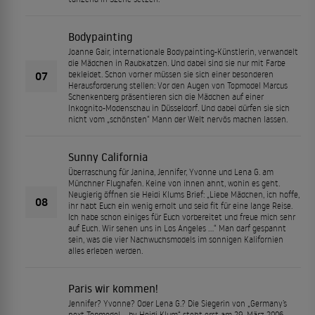
Bodypainting
Joanne Gair, internationale Bodypainting-Künstlerin, verwandelt
die Mädchen in Raubkatzen. Und dabei sind sie nur mit Farbe
07
bekleidet. Schon vorher müssen sie sich einer besonderen
Herausforderung stellen: Vor den Augen von Topmodel Marcus
Schenkenberg präsentieren sich die Mädchen auf einer
Inkognito-Modenschau in Düsseldorf. Und dabei dürfen sie sich
nicht vom „schönsten“ Mann der Welt nervös machen lassen.
Sunny California
Überraschung für Janina, Jennifer, Yvonne und Lena G. am
Münchner Flughafen. Keine von ihnen ahnt, wohin es geht.
Neugierig öffnen sie Heidi Klums Brief: „Liebe Mädchen, ich hoffe,
08
ihr habt Euch ein wenig erholt und seid fit für eine lange Reise.
Ich habe schon einiges für Euch vorbereitet und freue mich sehr
auf Euch. Wir sehen uns in Los Angeles …“ Man darf gespannt
sein, was die vier Nachwuchsmodels im sonnigen Kalifornien
alles erleben werden.
Paris wir kommen!
Jennifer? Yvonne? Oder Lena G.? Die Siegerin von „Germany’s
next Topmodel – by Heidi Klum“ steht erst am 29. März 2006