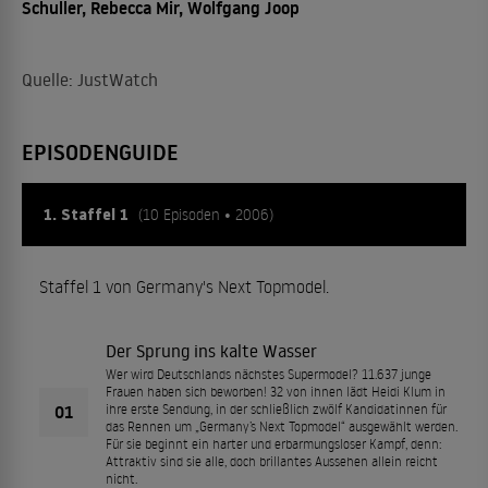
Schuller, Rebecca Mir, Wolfgang Joop
Quelle: JustWatch
EPISODENGUIDE
1. Staffel 1
(10 Episoden • 2006)
Staffel 1 von Germany's Next Topmodel.
Der Sprung ins kalte Wasser
Wer wird Deutschlands nächstes Supermodel? 11.637 junge
Frauen haben sich beworben! 32 von ihnen lädt Heidi Klum in
01
ihre erste Sendung, in der schließlich zwölf Kandidatinnen für
das Rennen um „Germany’s Next Topmodel“ ausgewählt werden.
Für sie beginnt ein harter und erbarmungsloser Kampf, denn:
Attraktiv sind sie alle, doch brillantes Aussehen allein reicht
nicht.