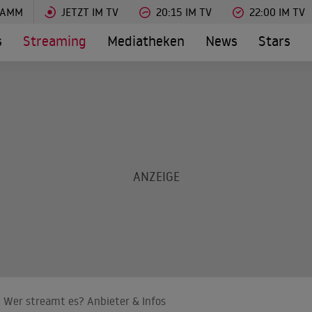
RAMM
JETZT IM TV
20:15 IM TV
22:00 IM TV
s
Streaming
Mediatheken
News
Stars
 Wer streamt es? Anbieter & Infos