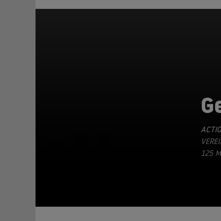
G
ACTI
TEILEN
VEREI
25 M