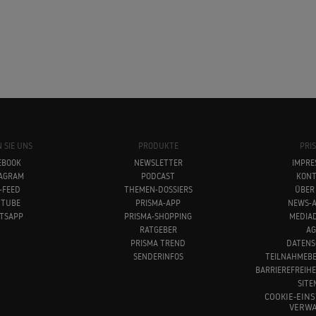
 SIE UNS
PRODUKTE
PRI
EBOOK
NEWSLETTER
IMPRE
TAGRAM
PODCAST
KONT
-FEED
THEMEN-DOSSIERS
ÜBER
UTUBE
PRISMA-APP
NEWS-A
TSAPP
PRISMA-SHOPPING
MEDIA
RATGEBER
AG
PRISMA TREND
DATENS
SENDERINFOS
TEILNAHMEB
BARRIEREFREIH
SITE
COOKIE-EIN
VERWA