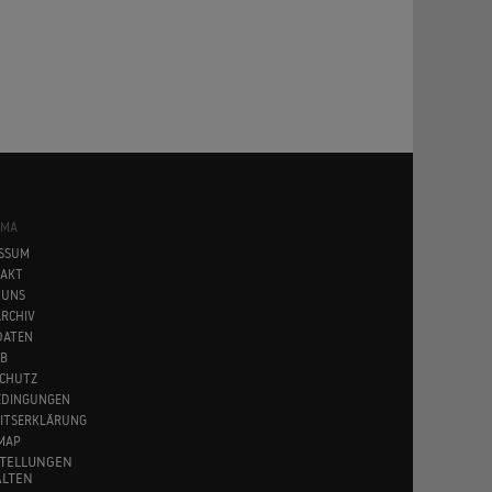
SMA
SSUM
AKT
 UNS
RCHIV
DATEN
B
CHUTZ
EDINGUNGEN
EITSERKLÄRUNG
MAP
STELLUNGEN
LTEN