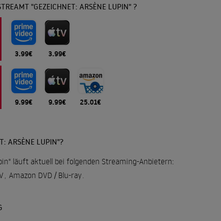
TREAMT "GEZEICHNET: ARSÈNE LUPIN" ?
3.99€
3.99€
9.99€
9.99€
25.01€
T: ARSÈNE LUPIN"?
in" läuft aktuell bei folgenden Streaming-Anbietern:
V
,
Amazon DVD / Blu-ray
.
G