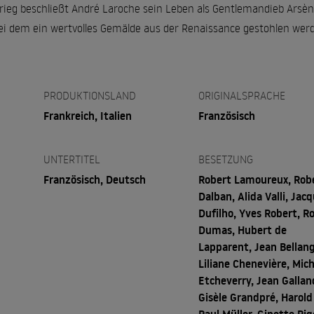
ieg beschließt André Laroche sein Leben als Gentlemandieb Arsè
 bei dem ein wertvolles Gemälde aus der Renaissance gestohlen werde
PRODUKTIONSLAND
ORIGINALSPRACHE
Frankreich, Italien
Französisch
UNTERTITEL
BESETZUNG
Französisch, Deutsch
Robert Lamoureux, Rob
Dalban, Alida Valli, Jac
Dufilho, Yves Robert, R
Dumas, Hubert de
Lapparent, Jean Bellang
Liliane Chenevière, Mich
Etcheverry, Jean Gallan
Gisèle Grandpré, Harold