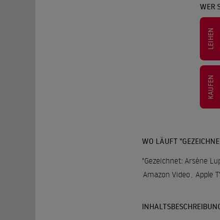
WER S
LEIHEN
KAUFEN
WO LÄUFT "GEZEICHNE
"Gezeichnet: Arsène Lup
Amazon Video
,
Apple T
INHALTSBESCHREIBUN