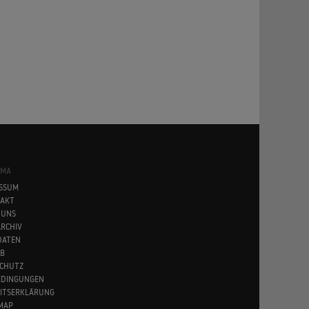
SMA
SSUM
AKT
 UNS
RCHIV
DATEN
B
CHUTZ
EDINGUNGEN
EITSERKLÄRUNG
MAP