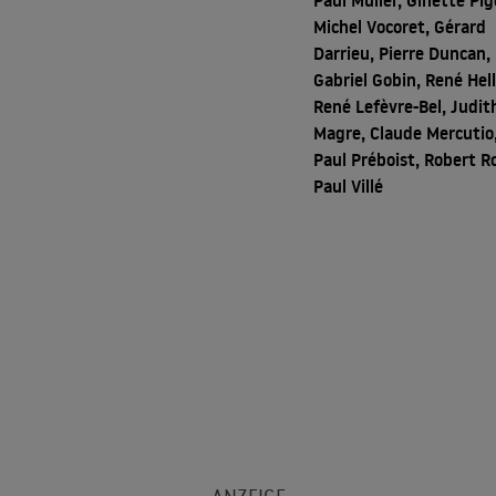
Paul Müller, Ginette Pig
Michel Vocoret, Gérard
Darrieu, Pierre Duncan,
Gabriel Gobin, René Hell
René Lefèvre-Bel, Judit
Magre, Claude Mercutio
Paul Préboist, Robert Rol
Paul Villé