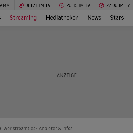
RAMM
JETZT IM TV
20:15 IM TV
22:00 IM TV
s
Streaming
Mediatheken
News
Stars
: Wer streamt es? Anbieter & Infos