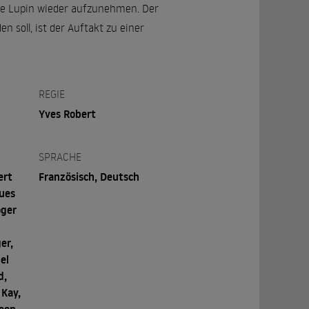
ne Lupin wieder aufzunehmen. Der
n soll, ist der Auftakt zu einer
REGIE
Yves Robert
SPRACHE
ert
Französisch, Deutsch
ques
oger
er,
el
d,
 Kay,