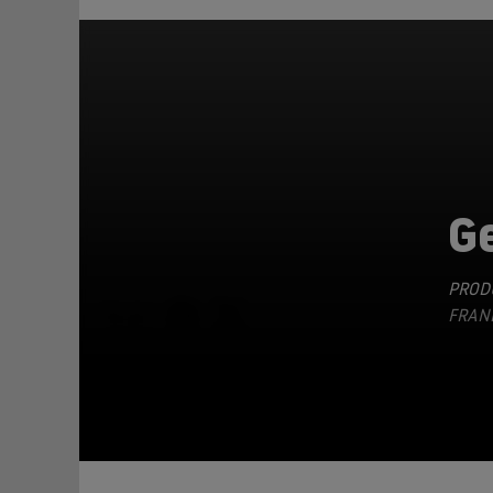
G
PRODU
TEILEN
FRANK