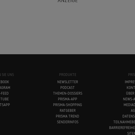
 SIE UNS
PRODUKTE
PRI
EBOOK
NEWSLETTER
IMPRE
TAGRAM
PODCAST
KONT
-FEED
THEMEN-DOSSIERS
ÜBER
UTUBE
PRISMA-APP
NEWS-A
TSAPP
PRISMA-SHOPPING
MEDIA
RATGEBER
AG
PRISMA TREND
DATENS
SENDERINFOS
TEILNAHMEB
BARRIEREFREIH
SITE