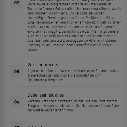
02
Marie an, die es ausgerechnet unter Neles Vater Bernie als
Trainer zu Olympia-Gold schaffte. Nele muss herausfinden, was in
dem Mädchen vor sich geht, und versucht, sie vor den
übermäßigen Erwartungen zu schützen. Die Direktorin Gitta
Engel bekommt einen Anruf von einem Anwalt. Angeblich ist der
Kaufvertrag, mit dem ihr Vater damals das Schloss Bergbrunn
erworben hat, ungültig. Damit droht sie das Internat zu verlieren.
Auch wenn sie weiß, dass ihr Halbbruder und Dauerkontrahent
Josef Eder dahintersteckt, benötigt sie die Hilfe von Richterin
Ingeborg Paulus, um dieser neuen Kampfansage die Stirn zu
bieten.
Wir sind Anders
03
Ärger bei den Rodlern. Nach einem Streit unter Freunden stürzt
ausgerechnet der aussichtsreiche Doppelsitzer vom
Sportinternat Bergbrunn.
Dabei sein ist alles
04
Rektorin Gitta soll aussortieren. Im allzu kleinen Sportinternat
Bergbrunn werden nur die besten Schüler bleiben können. Opfer
der Auslese: Außenseiterin Inna.