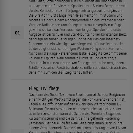
Nele Seitz, Sozialpädagogin aus Köln, erhält ein Jobangebot in
der bayerischen Provinz: Im Sportinternat Schloss Bergbrunn soll
sie das Kompetenzteam für junge Leistungssportler ergänzen.
Die Direktorin Gitta Engel war Neles Mentorin im Studium und
möchte sie nach einem Mobbing-Vorfall an das Internat binden.
Von den Kolleginnen und Kollegen durchaus skeptisch beäugt,
gewinnt sie bald das Vertrauen der jungen Sportler. Ihre erste
01
Aufgabe ist der Schüler und Star-Mountainbiker Konstantin Berz,
der aufgrund seiner Leistungen und seiner riesigen Internet-
Fangemeinde ein wichtiges Aushängeschild für das Internat ist.
Leider zeigt er sich seit einigen Wochen völlig außer Kontrolle.
Nicht nur die junge Referendarin Isabelle Zieglitz bekommt seine
Launen zu spüren. Nele sammelt Hinweise und versucht, zu
Konstantin durchzudringen. Am Ende gelingt es ihr, den jungen
Schüler aus seiner Abwärtsspirale zu reißen und dadurch auch das
Geheimnis um den „Fall Zieglitz“ zu lüften.
Flieg, Liv, flieg!
Nachdem das Ruder-Team vom Sportinternat Schloss Bergbrunn
einen wichtigen Wettkampf gegen die Konkurrenz verloren hat,
liegen alle Hoffnungen auf der 16-jährigen Weitspringerin Liv
Sellmann. Sie muss es in den deutschen Leichtathletik-Kader
schaffen, ansonsten kann die Schule das Premium-Siegel des
Kultusministeriums und die damit einhergehende Förderung
vergessen. Der neue Fall für Nele Seitz birgt einen Blick in ihre
eigene Vergangenheit. Da die sportlichen Leistungen von Liv vor
Kurzem deutlich eingebrochen sind, kündigt sich Livs Mutter