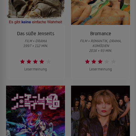
Das süße Jenseits
Bromance
FILM • DRAMA
FILM • ROMANTIK, DRAMA,
1997 • 112 MIN.
KOMÖDIEN
2016 • 93 MIN.
Lesermeinung
Lesermeinung