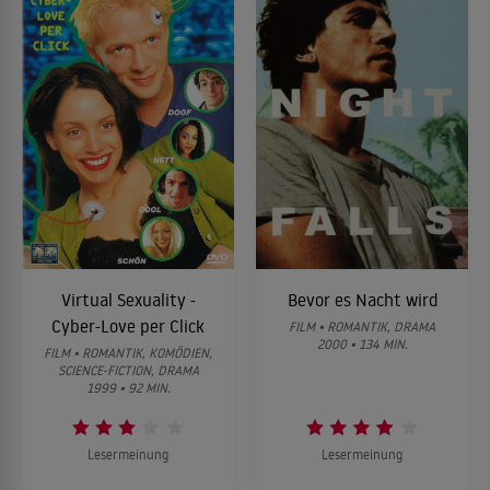
Virtual Sexuality -
Bevor es Nacht wird
Cyber-Love per Click
FILM • ROMANTIK, DRAMA
2000 • 134 MIN.
FILM • ROMANTIK, KOMÖDIEN,
SCIENCE-FICTION, DRAMA
1999 • 92 MIN.
Lesermeinung
Lesermeinung