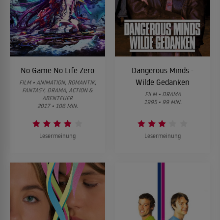
No Game No Life Zero
Dangerous Minds -
Wilde Gedanken
FILM • ANIMATION, ROMANTIK,
FANTASY, DRAMA, ACTION &
FILM • DRAMA
ABENTEUER
1995 • 99 MIN.
2017 • 106 MIN.
Lesermeinung
Lesermeinung