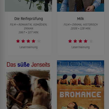
Die Reifeprüfung
Milk
FILM • ROMANTIK, KOMÖDIEN,
FILM • DRAMA, HISTORISCH
DRAMA
2008 • 128 MIN.
1967 • 107 MIN.
Lesermeinung
Lesermeinung