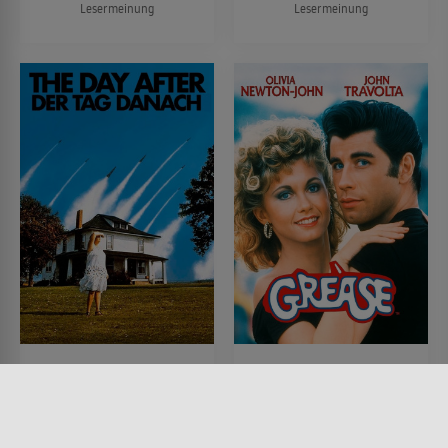
Lesermeinung
Lesermeinung
The Day After - Der Tag
Grease
danach
FILM • ROMANTIK, KOMÖDIEN
1978 • 110 MIN.
FILM • SCIENCE-FICTION, DRAMA
1983 • 127 MIN.