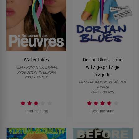
Water Lilies
Dorian Blues - Eine
witzig-spritzige
FILM • ROMANTIK, DRAMA,
PRODUZIERT IN EUROPA
Tragödie
2007 • 85 MIN.
FILM • ROMANTIK, KOMÖDIEN,
DRAMA
2005 • 88 MIN.
Lesermeinung
Lesermeinung