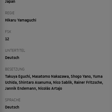
Japan
REGIE
Hikaru Yamaguchi
FSK
12
UNTERTITEL
Deutsch
BESETZUNG
Takuya Eguchi, Masatomo Nakazawa, Shogo Yano, Yuma
Uchida, Shintaro Asanuma, Nico Sablik, Rainer Fritzsche,
Jannik Endemann, Nicolás Artajo
SPRACHE
Deutsch