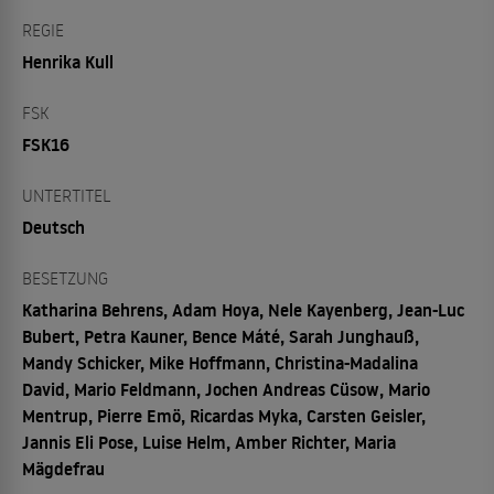
REGIE
Henrika Kull
FSK
FSK16
UNTERTITEL
Deutsch
BESETZUNG
Katharina Behrens, Adam Hoya, Nele Kayenberg, Jean-Luc
Bubert, Petra Kauner, Bence Máté, Sarah Junghauß,
Mandy Schicker, Mike Hoffmann, Christina-Madalina
David, Mario Feldmann, Jochen Andreas Cüsow, Mario
Mentrup, Pierre Emö, Ricardas Myka, Carsten Geisler,
Jannis Eli Pose, Luise Helm, Amber Richter, Maria
Mägdefrau