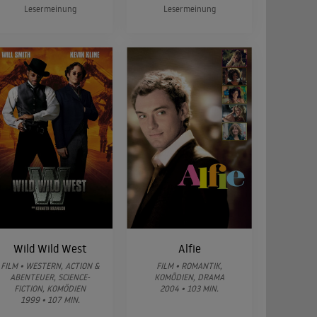
Lesermeinung
Lesermeinung
Wild Wild West
Alfie
FILM • WESTERN, ACTION &
FILM • ROMANTIK,
ABENTEUER, SCIENCE-
KOMÖDIEN, DRAMA
FICTION, KOMÖDIEN
2004 • 103 MIN.
1999 • 107 MIN.