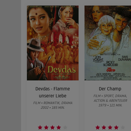
Devdas - Flamme
Der Champ
unserer Liebe
FILM • SPORT, DRAMA,
ACTION & ABENTEUER
FILM • ROMANTIK, DRAMA
1979 • 121 MIN.
2002 • 185 MIN.