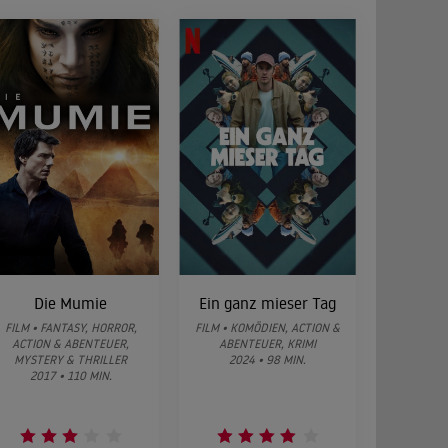
Die Mumie
Ein ganz mieser Tag
FILM • FANTASY, HORROR,
FILM • KOMÖDIEN, ACTION &
ACTION & ABENTEUER,
ABENTEUER, KRIMI
MYSTERY & THRILLER
2024 • 98 MIN.
2017 • 110 MIN.