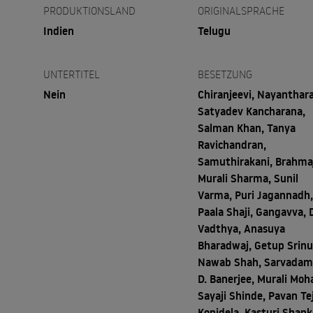
PRODUKTIONSLAND
ORIGINALSPRACHE
Indien
Telugu
UNTERTITEL
BESETZUNG
Nein
Chiranjeevi, Nayanthara
Satyadev Kancharana,
Salman Khan, Tanya
Ravichandran,
Samuthirakani, Brahmaj
Murali Sharma, Sunil
Varma, Puri Jagannadh
Paala Shaji, Gangavva, D
Vadthya, Anasuya
Bharadwaj, Getup Srinu
Nawab Shah, Sarvada
D. Banerjee, Murali Moh
Sayaji Shinde, Pavan Te
Konidela, Kasturi Shank