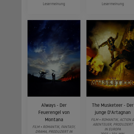
Lesermeinung
Lesermeinung
Always - Der
The Musketeer - Der
Feuerengel von
junge D'Artagnan
Montana
FILM • ROMANTIK, ACTION 
ABENTEUER, PRODUZIERT
FILM • ROMANTIK, FANTASY,
IN EUROPA
DRAMA, PRODUZIERT IN
2001 • 104 MIN.