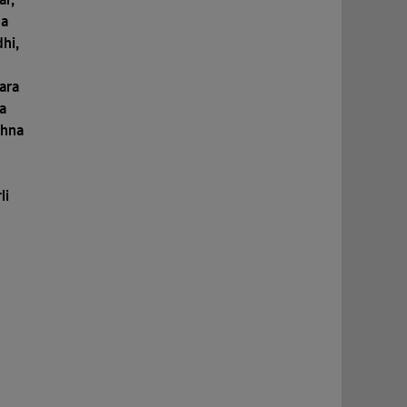
ga
hi,
ara
a
shna
li