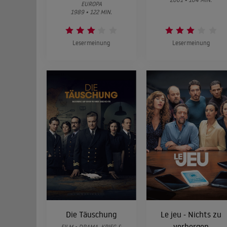
EUROPA
1989 • 122 MIN.
Lesermeinung
Lesermeinung
Die Täuschung
Le jeu - Nichts zu
verbergen
FILM • DRAMA, KRIEG &