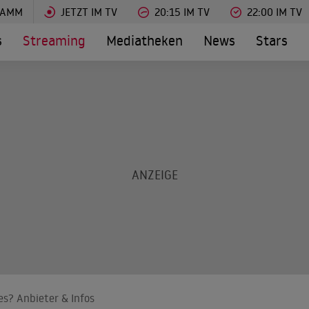
RAMM
JETZT IM TV
20:15 IM TV
22:00 IM TV
s
Streaming
Mediatheken
News
Stars
s? Anbieter & Infos