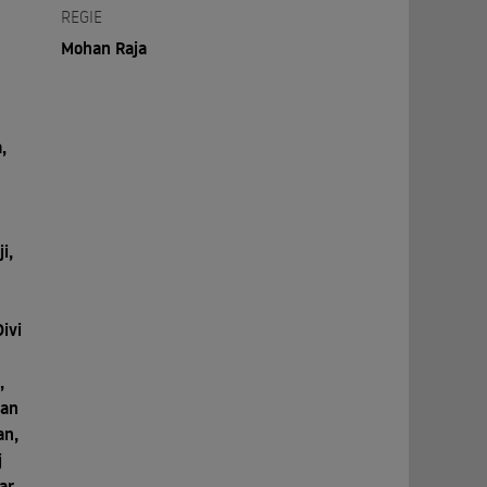
REGIE
Mohan Raja
,
i,
,
ivi
,
man
an,
j
ar,