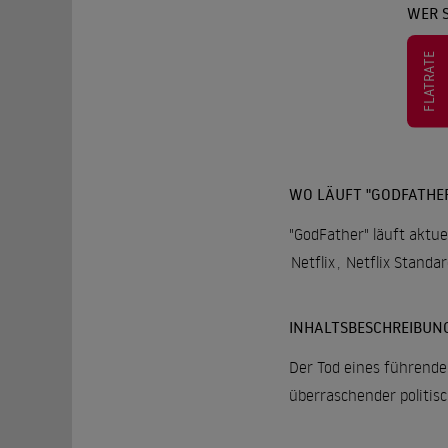
WER 
FLATRATE
WO LÄUFT "GODFATHE
"GodFather" läuft aktue
Netflix
,
Netflix Standa
INHALTSBESCHREIBUN
Der Tod eines führenden
überraschender politis