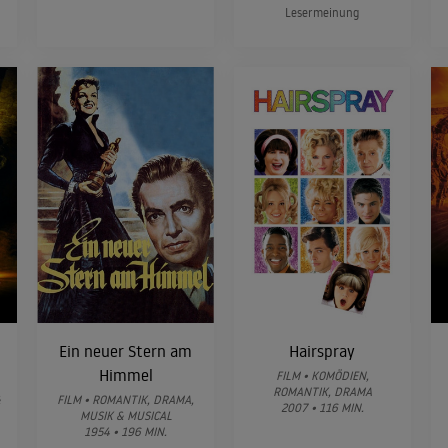
Lesermeinung
Ein neuer Stern am
Hairspray
Himmel
FILM • KOMÖDIEN,
ROMANTIK, DRAMA
&
FILM • ROMANTIK, DRAMA,
2007 • 116 MIN.
MUSIK & MUSICAL
1954 • 196 MIN.