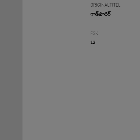
ORIGINALTITEL
గాడ్‌ఫాదర్‌
FSK
12