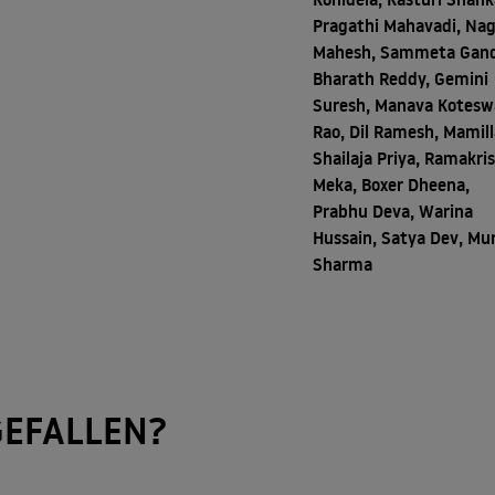
Pragathi Mahavadi, Na
Mahesh, Sammeta Gand
Bharath Reddy, Gemini
Suresh, Manava Kotesw
Rao, Dil Ramesh, Mamill
Shailaja Priya, Ramakri
Meka, Boxer Dheena,
Prabhu Deva, Warina
Hussain, Satya Dev, Mur
Sharma
EFALLEN?