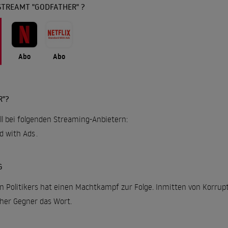
STREAMT "GODFATHER" ?
Abo
Abo
R"?
ll bei folgenden Streaming-Anbietern:
rd with Ads
.
G
 Politikers hat einen Machtkampf zur Folge. Inmitten von Korrupti
cher Gegner das Wort.