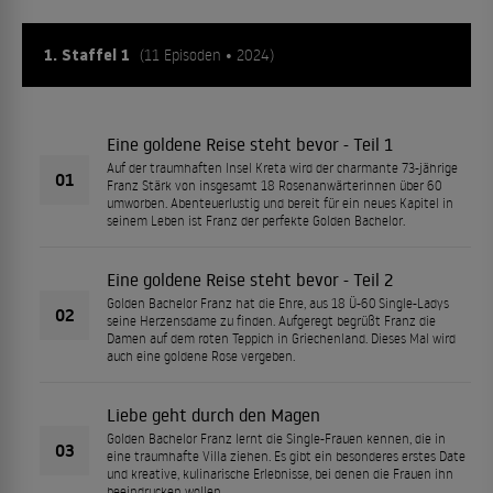
1. Staffel 1
(11 Episoden • 2024)
Eine goldene Reise steht bevor - Teil 1
Auf der traumhaften Insel Kreta wird der charmante 73-jährige
01
Franz Stärk von insgesamt 18 Rosenanwärterinnen über 60
umworben. Abenteuerlustig und bereit für ein neues Kapitel in
seinem Leben ist Franz der perfekte Golden Bachelor.
Eine goldene Reise steht bevor - Teil 2
Golden Bachelor Franz hat die Ehre, aus 18 Ü-60 Single-Ladys
02
seine Herzensdame zu finden. Aufgeregt begrüßt Franz die
Damen auf dem roten Teppich in Griechenland. Dieses Mal wird
auch eine goldene Rose vergeben.
Liebe geht durch den Magen
Golden Bachelor Franz lernt die Single-Frauen kennen, die in
03
eine traumhafte Villa ziehen. Es gibt ein besonderes erstes Date
und kreative, kulinarische Erlebnisse, bei denen die Frauen ihn
beeindrucken wollen.