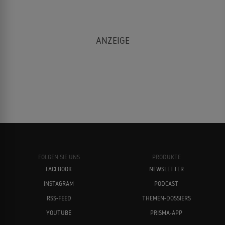
FOLGEN SIE UNS
PRODUKTE
FACEBOOK
NEWSLETTER
INSTAGRAM
PODCAST
RSS-FEED
THEMEN-DOSSIERS
YOUTUBE
PRISMA-APP