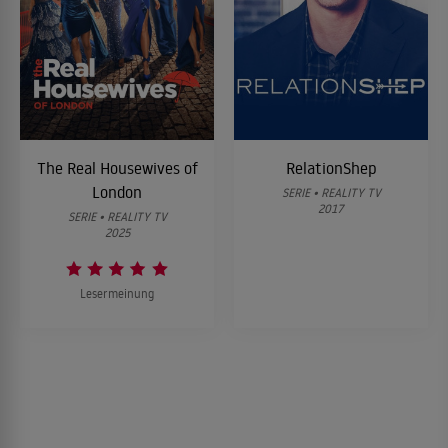
The Real Housewives of
RelationShep
London
SERIE • REALITY TV
2017
SERIE • REALITY TV
2025
Lesermeinung