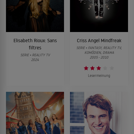
Elisabeth Rioux: Sans
Criss Angel Mindfreak
filtres
SERIE • FANTASY, REALITY TV,
KOMÖDIEN, DRAMA
SERIE • REALITY TV
2005 - 2010
2024
Lesermeinung