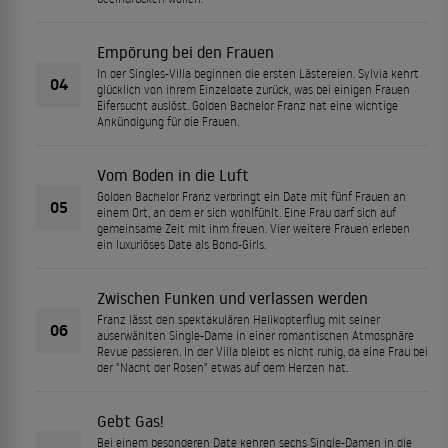
Empörung bei den Frauen
In der Singles-Villa beginnen die ersten Lästereien. Sylvia kehrt
04
glücklich von ihrem Einzeldate zurück, was bei einigen Frauen
Eifersucht auslöst. Golden Bachelor Franz hat eine wichtige
Ankündigung für die Frauen.
Vom Boden in die Luft
Golden Bachelor Franz verbringt ein Date mit fünf Frauen an
05
einem Ort, an dem er sich wohlfühlt. Eine Frau darf sich auf
gemeinsame Zeit mit ihm freuen. Vier weitere Frauen erleben
ein luxuriöses Date als Bond-Girls.
Zwischen Funken und verlassen werden
Franz lässt den spektakulären Helikopterflug mit seiner
06
auserwählten Single-Dame in einer romantischen Atmosphäre
Revue passieren. In der Villa bleibt es nicht ruhig, da eine Frau bei
der "Nacht der Rosen" etwas auf dem Herzen hat.
Gebt Gas!
Bei einem besonderen Date kehren sechs Single-Damen in die