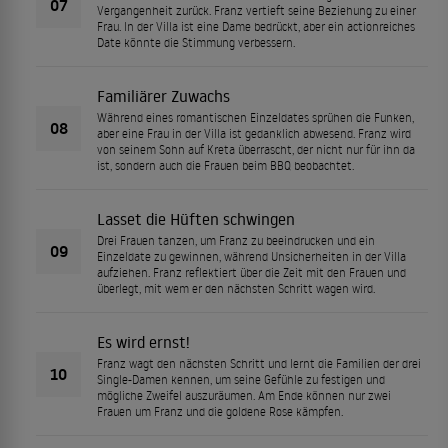
07
Vergangenheit zurück. Franz vertieft seine Beziehung zu einer
Frau. In der Villa ist eine Dame bedrückt, aber ein actionreiches
Date könnte die Stimmung verbessern.
Familiärer Zuwachs
Während eines romantischen Einzeldates sprühen die Funken,
08
aber eine Frau in der Villa ist gedanklich abwesend. Franz wird
von seinem Sohn auf Kreta überrascht, der nicht nur für ihn da
ist, sondern auch die Frauen beim BBQ beobachtet.
Lasset die Hüften schwingen
Drei Frauen tanzen, um Franz zu beeindrucken und ein
09
Einzeldate zu gewinnen, während Unsicherheiten in der Villa
aufziehen. Franz reflektiert über die Zeit mit den Frauen und
überlegt, mit wem er den nächsten Schritt wagen wird.
Es wird ernst!
Franz wagt den nächsten Schritt und lernt die Familien der drei
10
Single-Damen kennen, um seine Gefühle zu festigen und
mögliche Zweifel auszuräumen. Am Ende können nur zwei
Frauen um Franz und die goldene Rose kämpfen.