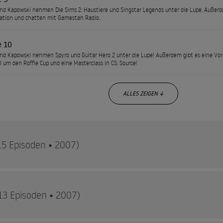
und Kapowski nehmen Die Sims 2: Haustiere und Singstar Legends unter die Lupe. Außerd
ation und chatten mit Gamestah Radio.
e 10
und Kapowski nehmen Spyro und Guitar Hero 2 unter die Lupe! Außerdem gibt es eine Vor
II um den Roffle Cup und eine Masterclass in CS: Source!
ALLES ZEIGEN ↓
15 Episoden • 2007)
13 Episoden • 2007)
e 1