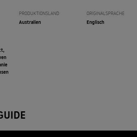
PRODUKTIONSLAND
ORIGINALSPRACHE
Australien
Englisch
t,
ven
anie
nsen
GUIDE