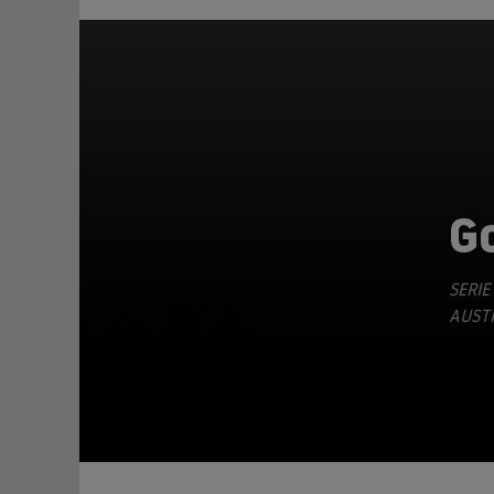
G
SERIE
TEILEN
AUSTR