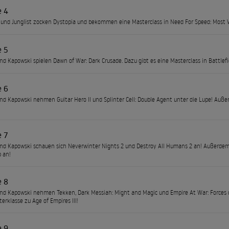
e 4
und Junglist zocken Dystopia und bekommen eine Masterclass in Need For Speed: Most
e 5
und Kapowski spielen Dawn of War: Dark Crusade. Dazu gibt es eine Masterclass in Battlefie
e 6
und Kapowski nehmen Guitar Hero II und Splinter Cell: Double Agent unter die Lupe! Auß
e 7
und Kapowski schauen sich Neverwinter Nights 2 und Destroy All Humans 2 an! Außerdem 
p an!
e 8
und Kapowski nehmen Tekken, Dark Messiah: Might and Magic und Empire At War: Forces o
erklasse zu Age of Empires III!
e 9