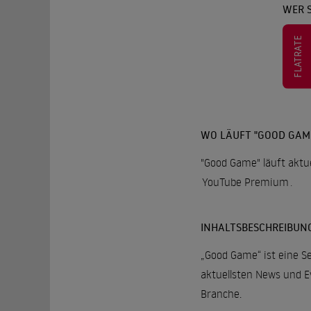
WER 
FLATRATE
WO LÄUFT "GOOD GAM
"Good Game" läuft aktu
YouTube Premium
.
INHALTSBESCHREIBUN
„Good Game“ ist eine S
aktuellsten News und E
Branche.