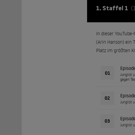
1. Staffel 1
(
In dieser YouTube-
(Arin Hanson) ein
Platz im größten K
Episod
01
Junglist 
gegen Te
Episod
02
Junglist 
Episod
03
Junglist 