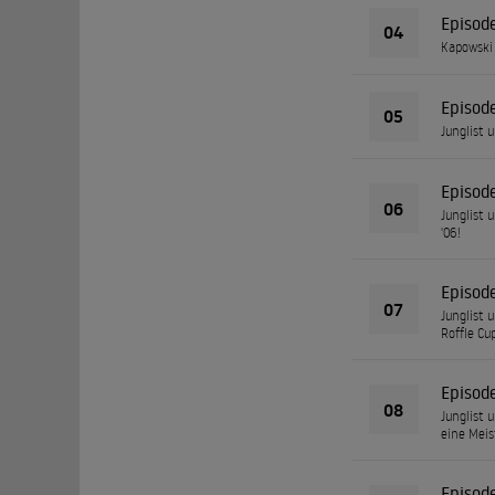
Episod
04
Kapowski 
Episod
05
Junglist 
Episod
06
Junglist 
'06!
Episod
07
Junglist 
Roffle Cu
Episod
08
Junglist 
eine Meist
Episod