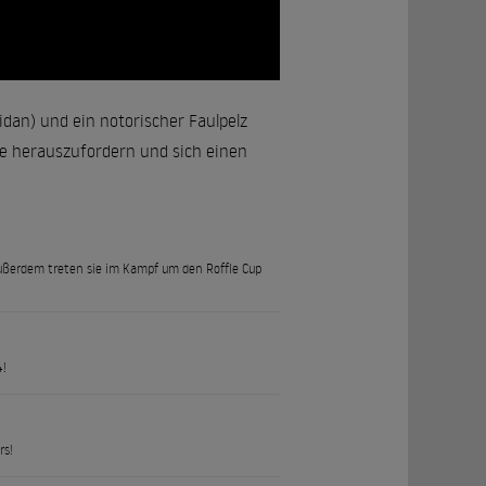
idan) und ein notorischer Faulpelz
e herauszufordern und sich einen
Außerdem treten sie im Kampf um den Roffle Cup
4!
rs!