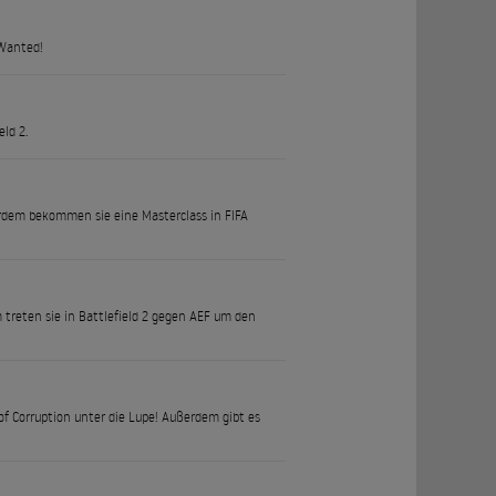
 Wanted!
ld 2.
erdem bekommen sie eine Masterclass in FIFA
treten sie in Battlefield 2 gegen AEF um den
f Corruption unter die Lupe! Außerdem gibt es