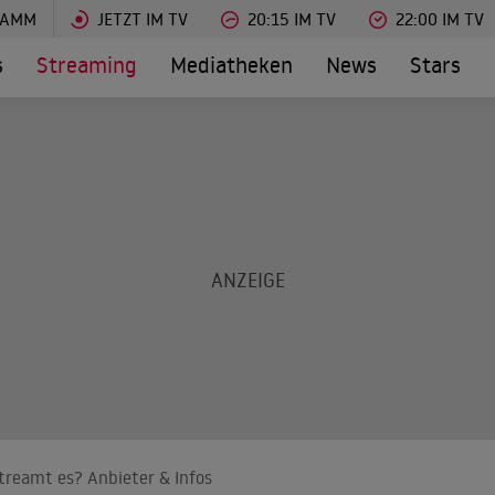
RAMM
JETZT IM TV
20:15 IM TV
22:00 IM TV
s
Streaming
Mediatheken
News
Stars
treamt es? Anbieter & Infos