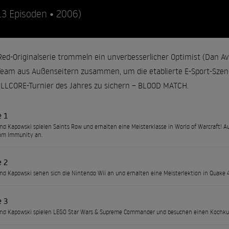
13 Episoden • 2006)
Red-Originalserie trommeln ein unverbesserlicher Optimist (Dan Av
 Team aus Außenseitern zusammen, um die etablierte E-Sport-Szen
ILLCORE-Turnier des Jahres zu sichern – BLOOD MATCH.
e 1
und Kapowski spielen Saints Row und erhalten eine Meisterklasse in World of Warcraft! 
am Immunity an.
e 2
und Kapowski sehen sich die Nintendo Wii an und erhalten eine Meisterlektion in Quake 
e 3
und Kapowski spielen LEGO Star Wars & Supreme Commander und besuchen einen Kochku