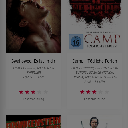
Swallowed: Es ist in dir
Camp - Tödliche Ferien
FILM • HORROR, MYSTERY &
FILM • HORROR, PRODUZIERT IN
THRILLER
EUROPA, SCIENCE-FICTION,
2022 • 95 MIN.
DRAMA, MYSTERY & THRILLER
2016 • 81 MIN.
Lesermeinung
Lesermeinung