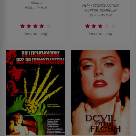
HORROR
FILM • SCIENCE-FICTION,
1958 • 90 MIN.
HORROR, KOMÖDIEN
1970 • 95 MIN.
Lesermeinung
Lesermeinung