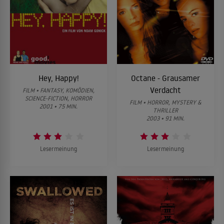
Hey, Happy!
Octane - Grausamer
Verdacht
FILM • FANTASY, KOMÖDIEN,
SCIENCE-FICTION, HORROR
FILM • HORROR, MYSTERY &
2001 • 75 MIN.
THRILLER
2003 • 91 MIN.
Lesermeinung
Lesermeinung