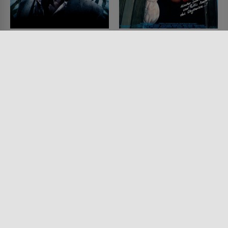
Rammbock
Überfall im
Wandschrank
FILM • ACTION & ABENTEUER,
SCIENCE-FICTION, HORROR,
FILM • KOMÖDIEN, SCIENCE-
DRAMA, MYSTERY & THRILLER,
FICTION, HORROR
PRODUZIERT IN EUROPA
1986 • 90 MIN.
2010 • 63 MIN.
Lesermeinung
Lesermeinung