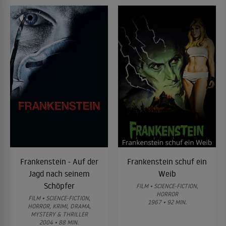
Frankenstein - Auf der
Frankenstein schuf ein
Jagd nach seinem
Weib
Schöpfer
FILM • SCIENCE-FICTION,
HORROR
FILM • SCIENCE-FICTION,
1967 • 92 MIN.
HORROR, KRIMI, DRAMA,
MYSTERY & THRILLER
2004 • 88 MIN.