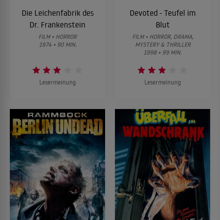
Die Leichenfabrik des
Devoted - Teufel im
Dr. Frankenstein
Blut
FILM • HORROR
FILM • HORROR, DRAMA,
1974 • 90 MIN.
MYSTERY & THRILLER
1998 • 99 MIN.
Lesermeinung
Lesermeinung