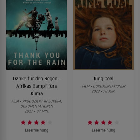
Danke für den Regen -
King Coal
Afrikas Kampf fürs
FILM • DOKUMENTATIONEN
2023 • 78 MIN.
Klima
FILM • PRODUZIERT IN EUROPA,
DOKUMENTATIONEN
2017 • 87 MIN.
Lesermeinung
Lesermeinung