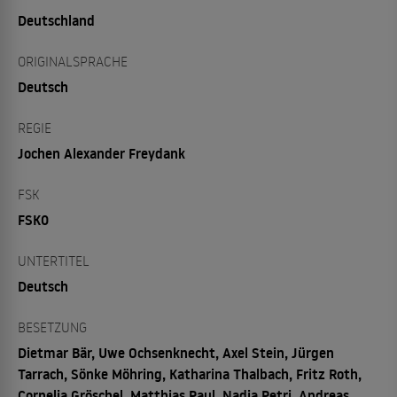
Deutschland
ORIGINALSPRACHE
Deutsch
REGIE
Jochen Alexander Freydank
FSK
FSK0
UNTERTITEL
Deutsch
BESETZUNG
Dietmar Bär, Uwe Ochsenknecht, Axel Stein, Jürgen
Tarrach, Sönke Möhring, Katharina Thalbach, Fritz Roth,
Cornelia Gröschel, Matthias Paul, Nadja Petri, Andreas