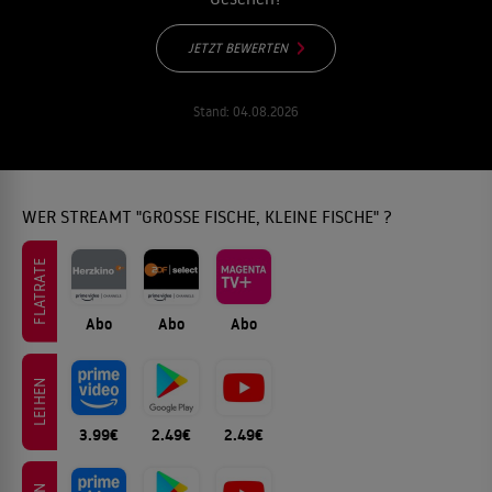
JETZT BEWERTEN
Stand:
04.08.2026
WER STREAMT "GROSSE FISCHE, KLEINE FISCHE" ?
FLATRATE
Abo
Abo
Abo
LEIHEN
3.99€
2.49€
2.49€