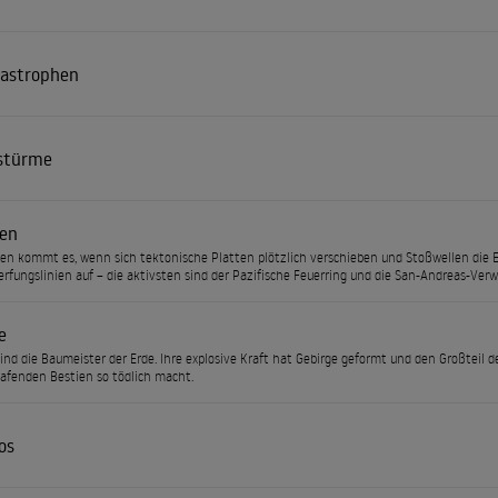
astrophen
stürme
en
en kommt es, wenn sich tektonische Platten plötzlich verschieben und Stoßwellen die E
rfungslinien auf – die aktivsten sind der Pazifische Feuerring und die San-Andreas-Ve
e
ind die Baumeister der Erde. Ihre explosive Kraft hat Gebirge geformt und den Großteil de
lafenden Bestien so tödlich macht.
os