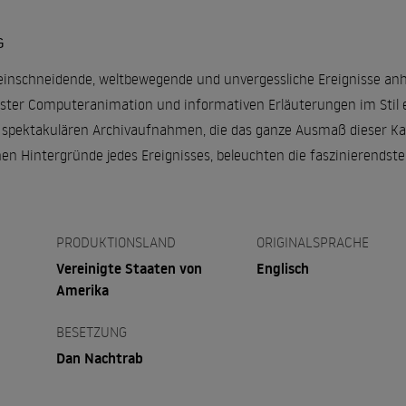
G
 einschneidende, weltbewegende und unvergessliche Ereignisse an
ster Computeranimation und informativen Erläuterungen im Stil e
spektakulären Archivaufnahmen, die das ganze Ausmaß dieser Kat
hen Hintergründe jedes Ereignisses, beleuchten die faszinierendst
PRODUKTIONSLAND
ORIGINALSPRACHE
Vereinigte Staaten von
Englisch
Amerika
BESETZUNG
Dan Nachtrab