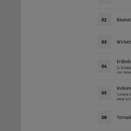
02
Baukat
03
Wirbel
Erdbeb
04
Zu Erdbeb
von Verwe
Vulkan
05
Vulkane s
diese sch
06
Tornad