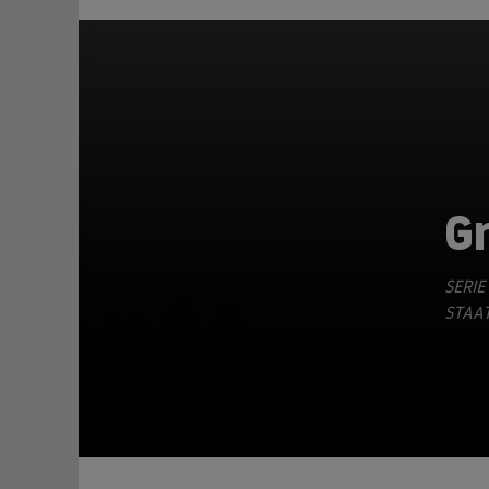
G
SERIE
TEILEN
STAAT