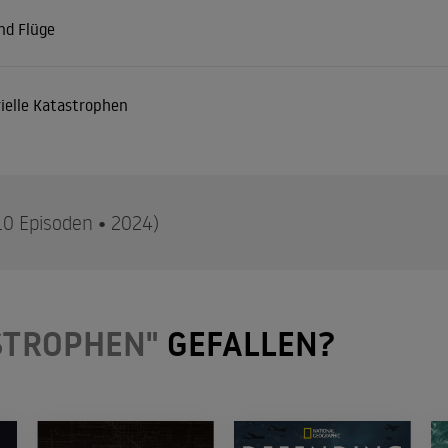
nd Flüge
rielle Katastrophen
10 Episoden • 2024)
lüsselt: Staffel 2
STROPHEN"
GEFALLEN?