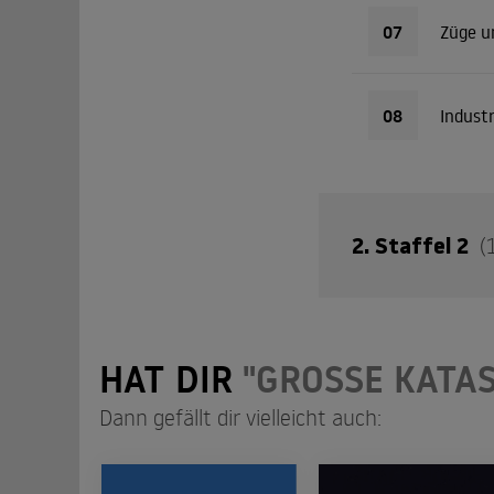
07
Züge u
08
Indust
2. Staffel 2
(
Zerstörung – Entsch
HAT DIR
"GROSSE KATA
01
Unfälle
Dann gefällt dir vielleicht auch: