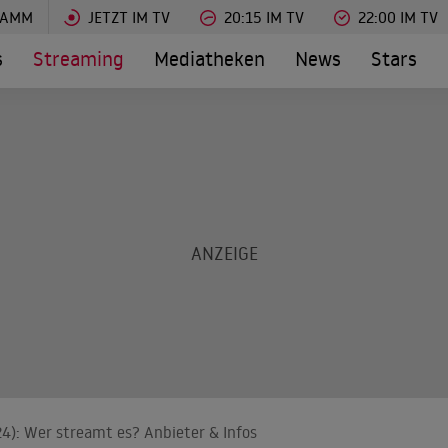
RAMM
JETZT IM TV
20:15 IM TV
22:00 IM TV
s
Streaming
Mediatheken
News
Stars
4): Wer streamt es? Anbieter & Infos