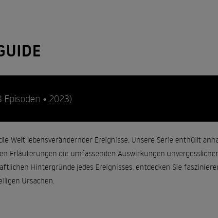
GUIDE
8 Episoden • 2023)
 die Welt lebensverändernder Ereignisse. Unsere Serie enthüllt an
ven Erläuterungen die umfassenden Auswirkungen unvergesslicher
aftlichen Hintergründe jedes Ereignisses, entdecken Sie faszinier
weiligen Ursachen.