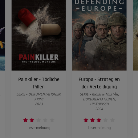
er auf See
uktionsfehler
eneinsturz in Morbi 2022 bis zur Gebäudetragödie in Savar 2013: die 10 dramatischsten 
ngen.
ämme
Damm bricht, folgt die Katastrophe: die zehn schlimmsten Dammbrüche der Geschichte
hrtunfälle
Painkiller - Tödliche
Europa - Strategien
Pillen
der Verteidigung
,
SERIE • DOKUMENTATIONEN,
SERIE • KRIEG & MILITÄR,
ischer Motorsport
KRIMI
DOKUMENTATIONEN,
2023
HISTORISCH
2024
e Freizeitparks
Lesermeinung
Lesermeinung