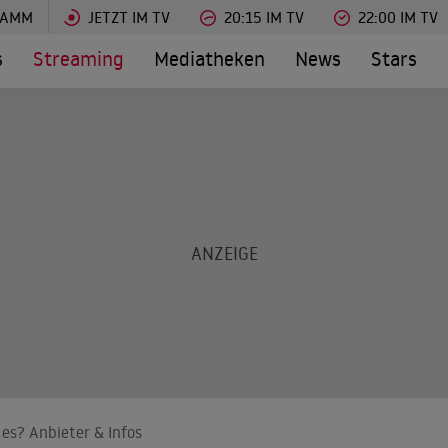
RAMM
JETZT IM TV
20:15 IM TV
22:00 IM TV
s
Streaming
Mediatheken
News
Stars
es? Anbieter & Infos