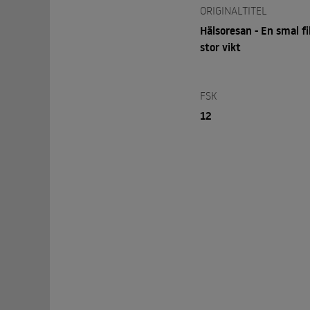
ORIGINALTITEL
Hälsoresan - En smal f
stor vikt
FSK
12