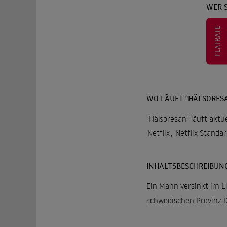
WER 
FLATRATE
WO LÄUFT "HÄLSORES
"Hälsoresan" läuft aktu
Netflix
,
Netflix Standa
INHALTSBESCHREIBUN
Ein Mann versinkt im L
schwedischen Provinz D