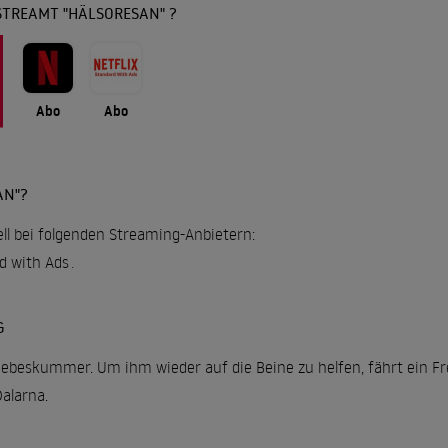
STREAMT "HÄLSORESAN" ?
Abo
Abo
AN"?
ell bei folgenden Streaming-Anbietern:
rd with Ads
.
G
iebeskummer. Um ihm wieder auf die Beine zu helfen, fährt ein F
alarna.