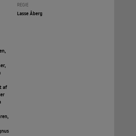
REGIE
Lasse Åberg
en,
er,
a
t af
ter
a
ren,
agnus