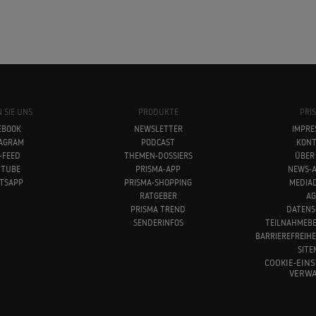
 SIE UNS
PRODUKTE
PRI
EBOOK
NEWSLETTER
IMPRE
TAGRAM
PODCAST
KONT
-FEED
THEMEN-DOSSIERS
ÜBER
UTUBE
PRISMA-APP
NEWS-A
TSAPP
PRISMA-SHOPPING
MEDIA
RATGEBER
AG
PRISMA TREND
DATENS
SENDERINFOS
TEILNAHMEB
BARRIEREFREIH
SITE
COOKIE-EIN
VERWA