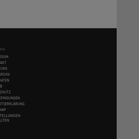
SMA
SSUM
AKT
 UNS
RCHIV
DATEN
B
CHUTZ
EDINGUNGEN
EITSERKLÄRUNG
MAP
STELLUNGEN
LTEN