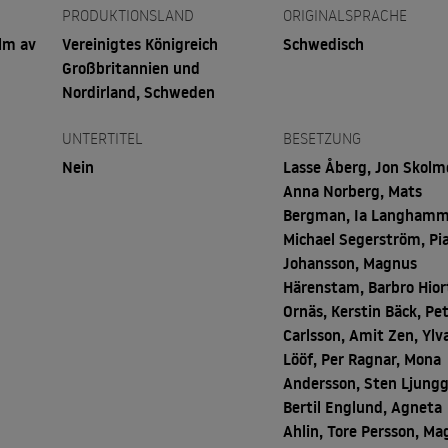
PRODUKTIONSLAND
ORIGINALSPRACHE
ilm av
Vereinigtes Königreich
Schwedisch
Großbritannien und
Nordirland, Schweden
UNTERTITEL
BESETZUNG
Nein
Lasse Åberg, Jon Skolm
Anna Norberg, Mats
Bergman, Ia Langhamm
Michael Segerström, Pi
Johansson, Magnus
Härenstam, Barbro Hior
Ornäs, Kerstin Bäck, Pe
Carlsson, Amit Zen, Ylv
Lööf, Per Ragnar, Mona
Andersson, Sten Ljungg
Bertil Englund, Agneta
Ahlin, Tore Persson, M