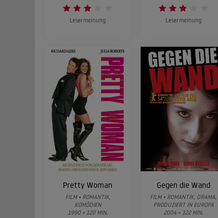
Lesermeinung
Lesermeinung
Pretty Woman
Gegen die Wand
FILM • ROMANTIK,
FILM • ROMANTIK, DRAMA,
KOMÖDIEN
PRODUZIERT IN EUROPA
1990 • 120 MIN.
2004 • 122 MIN.