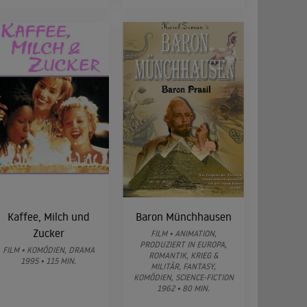
Kaffee, Milch und
Baron Münchhausen
Zucker
FILM • ANIMATION,
PRODUZIERT IN EUROPA,
FILM • KOMÖDIEN, DRAMA
ROMANTIK, KRIEG &
1995 • 115 MIN.
MILITÄR, FANTASY,
KOMÖDIEN, SCIENCE-FICTION
1962 • 80 MIN.