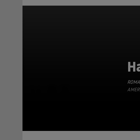
Ha
ROMA
TEILEN
AMERI