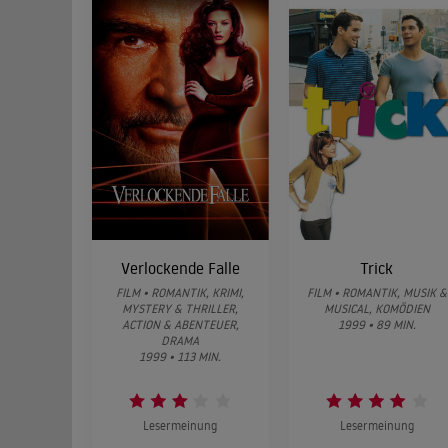
Verlockende Falle
Trick
FILM • ROMANTIK, KRIMI,
FILM • ROMANTIK, MUSIK &
MYSTERY & THRILLER,
MUSICAL, KOMÖDIEN
ACTION & ABENTEUER,
1999 • 89 MIN.
DRAMA
1999 • 113 MIN.
Lesermeinung
Lesermeinung