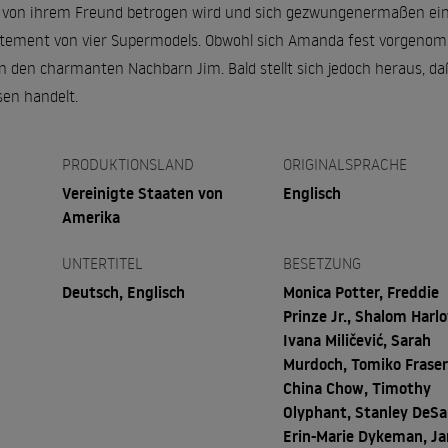
 von ihrem Freund betrogen wird und sich gezwungenermaßen ei
artement von vier Supermodels. Obwohl sich Amanda fest vorgenomm
t in den charmanten Nachbarn Jim. Bald stellt sich jedoch heraus, d
sen handelt.
PRODUKTIONSLAND
ORIGINALSPRACHE
Vereinigte Staaten von
Englisch
Amerika
UNTERTITEL
BESETZUNG
Deutsch, Englisch
Monica Potter, Freddie
Prinze Jr., Shalom Harl
Ivana Miličević, Sarah
Murdoch, Tomiko Fraser
China Chow, Timothy
Olyphant, Stanley DeSa
Erin-Marie Dykeman, J