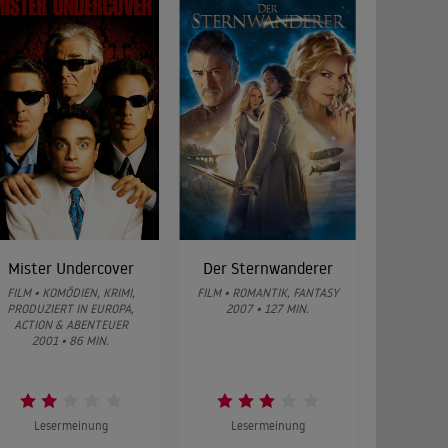
Mister Undercover
Der Sternwanderer
FILM • KOMÖDIEN, KRIMI,
FILM • ROMANTIK, FANTASY
PRODUZIERT IN EUROPA,
2007 • 127 MIN.
ACTION & ABENTEUER
2001 • 86 MIN.
Lesermeinung
Lesermeinung