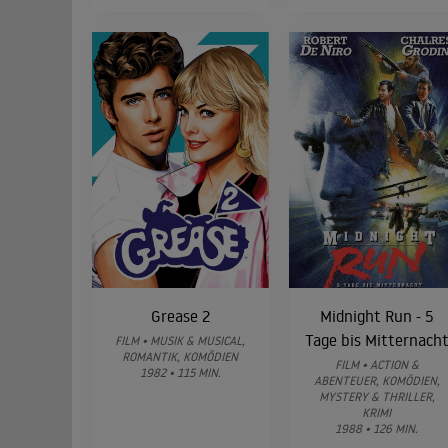
Grease 2
Midnight Run - 5
Tage bis Mitternach
FILM • MUSIK & MUSICAL,
ROMANTIK, KOMÖDIEN
FILM • ACTION &
1982 • 115 MIN.
ABENTEUER, KOMÖDIEN,
MYSTERY & THRILLER,
KRIMI
1988 • 126 MIN.