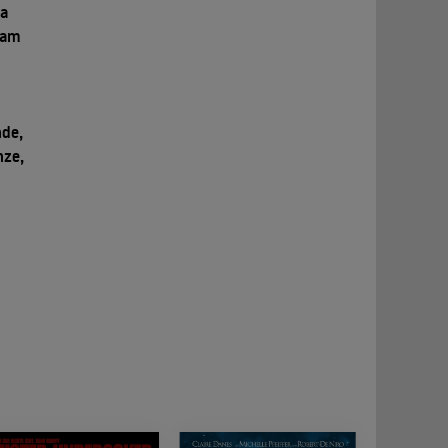
na
Sam
nde,
nze,