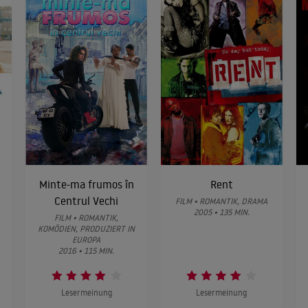
Minte-ma frumos în
Rent
Centrul Vechi
FILM • ROMANTIK, DRAMA
2005 • 135 MIN.
FILM • ROMANTIK,
KOMÖDIEN, PRODUZIERT IN
EUROPA
2016 • 115 MIN.
Lesermeinung
Lesermeinung