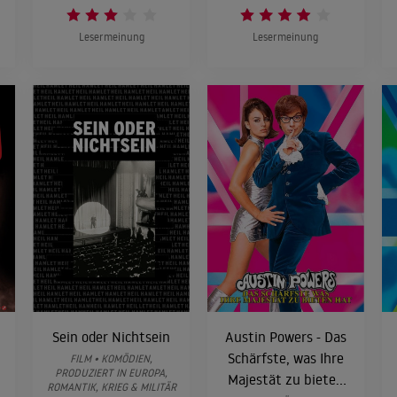
Lesermeinung
Lesermeinung
Sein oder Nichtsein
Austin Powers - Das
Schärfste, was Ihre
FILM • KOMÖDIEN,
PRODUZIERT IN EUROPA,
Majestät zu bieten
ROMANTIK, KRIEG & MILITÄR