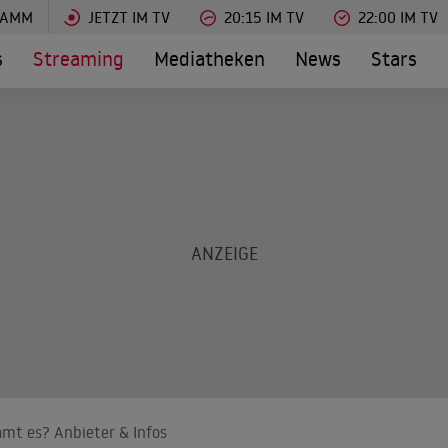
RAMM
JETZT IM TV
20:15 IM TV
22:00 IM TV
s
Streaming
Mediatheken
News
Stars
amt es? Anbieter & Infos