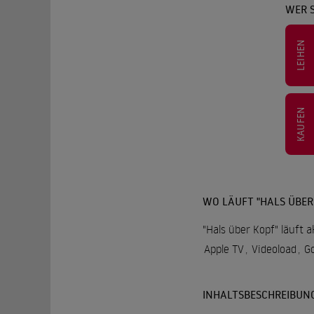
WER S
LEIHEN
KAUFEN
WO LÄUFT "HALS ÜBER
"Hals über Kopf" läuft 
Apple TV
,
Videoload
,
Go
INHALTSBESCHREIBUN