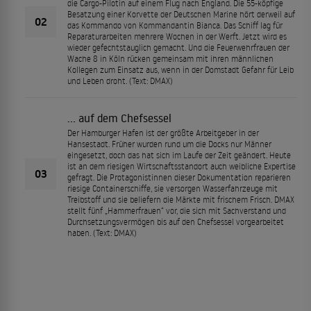
die Cargo-Pilotin auf einem Flug nach England. Die 55-köpfige
Besatzung einer Korvette der Deutschen Marine hört derweil auf
02
das Kommando von Kommandantin Bianca. Das Schiff lag für
Reparaturarbeiten mehrere Wochen in der Werft. Jetzt wird es
wieder gefechtstauglich gemacht. Und die Feuerwehrfrauen der
Wache 8 in Köln rücken gemeinsam mit ihren männlichen
Kollegen zum Einsatz aus, wenn in der Domstadt Gefahr für Leib
und Leben droht. (Text: DMAX)
… auf dem Chefsessel
Der Hamburger Hafen ist der größte Arbeitgeber in der
Hansestadt. Früher wurden rund um die Docks nur Männer
eingesetzt, doch das hat sich im Laufe der Zeit geändert. Heute
ist an dem riesigen Wirtschaftsstandort auch weibliche Expertise
03
gefragt. Die Protagonistinnen dieser Dokumentation reparieren
riesige Containerschiffe, sie versorgen Wasserfahrzeuge mit
Treibstoff und sie beliefern die Märkte mit frischem Frisch. DMAX
stellt fünf „Hammerfrauen“ vor, die sich mit Sachverstand und
Durchsetzungsvermögen bis auf den Chefsessel vorgearbeitet
haben. (Text: DMAX)