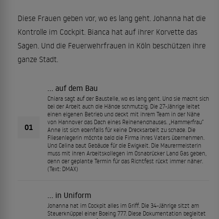
Diese Frauen geben vor, wo es lang geht. Johanna hat die
Kontrolle im Cockpit. Bianca hat auf ihrer Korvette das
Sagen. Und die Feuerwehrfrauen in Köln beschützen ihre
ganze Stadt.
… auf dem Bau
Chiara sagt auf der Baustelle, wo es lang geht. Und sie macht sich
bei der Arbeit auch die Hände schmutzig. Die 27-Jährige leitet
einen eigenen Betrieb und deckt mit ihrem Team in der Nähe
von Hannover das Dach eines Reihenendhauses. „Hammerfrau“
01
Anne ist sich ebenfalls für keine Drecksarbeit zu schade. Die
Fliesenlegerin möchte bald die Firma ihres Vaters übernehmen.
Und Celina baut Gebäude für die Ewigkeit. Die Maurermeisterin
muss mit ihren Arbeitskollegen im Osnabrücker Land Gas geben,
denn der geplante Termin für das Richtfest rückt immer näher.
(Text: DMAX)
… in Uniform
Johanna hat im Cockpit alles im Griff. Die 34-Jährige sitzt am
Steuerknüppel einer Boeing 777. Diese Dokumentation begleitet