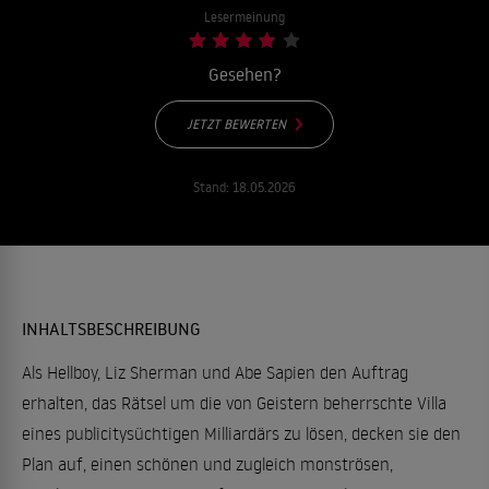
Lesermeinung
Gesehen?
JETZT BEWERTEN
Stand:
18.05.2026
INHALTSBESCHREIBUNG
Als Hellboy, Liz Sherman und Abe Sapien den Auftrag
erhalten, das Rätsel um die von Geistern beherrschte Villa
eines publicitysüchtigen Milliardärs zu lösen, decken sie den
Plan auf, einen schönen und zugleich monströsen,