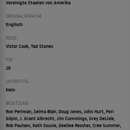
Vereinigte Staaten von Amerika
ORIGINALSPRACHE
Englisch
REGIE
Victor Cook, Tad Stones
FSK
16
UNTERTITEL
Nein
BESETZUNG
Ron Perlman, Selma Blair, Doug Jones, John Hurt, Peri
Gilpin, J. Grant Albrecht, Jim Cummings, Grey DeLisle,
Rob Paulsen, Kath Soucie, DeeDee Rescher, Cree Summer,