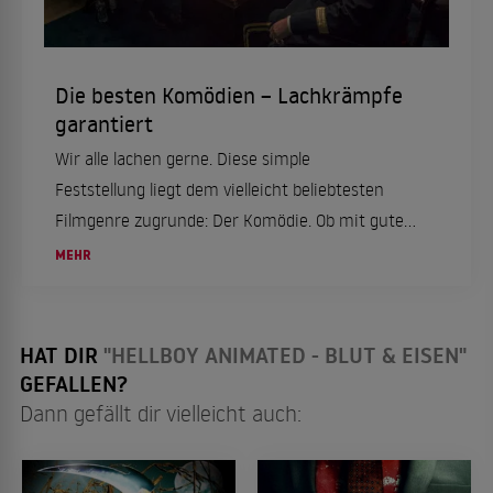
Die besten Komödien – Lachkrämpfe
garantiert
Wir alle lachen gerne. Diese simple
Feststellung liegt dem vielleicht beliebtesten
Filmgenre zugrunde: Der Komödie. Ob mit guter
oder schlechter Laune, ob alleine oder mit
MEHR
Freunden: Comedy geht immer. Deshalb finden
Sie in dieser Li...
HAT DIR
"HELLBOY ANIMATED - BLUT & EISEN"
GEFALLEN?
Dann gefällt dir vielleicht auch: