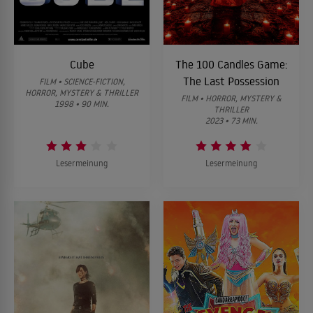
Cube
The 100 Candles Game:
The Last Possession
FILM • SCIENCE-FICTION,
HORROR, MYSTERY & THRILLER
FILM • HORROR, MYSTERY &
1998 • 90 MIN.
THRILLER
2023 • 73 MIN.
Lesermeinung
Lesermeinung