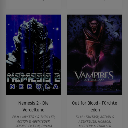
Nemesis 2 - Die
Out for Blood - Fürchte
Vergeltung
jeden
FILM • MYSTERY & THRILLER,
FILM • FANTASY, ACTION &
ACTION & ABENTEUER,
ABENTEUER, HORROR,
SCIENCE-FICTION, DRAMA
MYSTERY & THRILLER