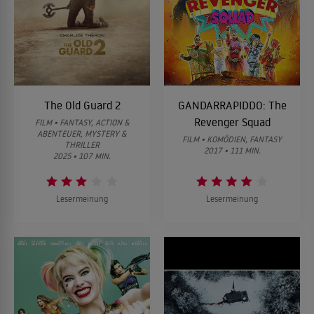
The Old Guard 2
GANDARRAPIDDO: The
Revenger Squad
FILM • FANTASY, ACTION &
ABENTEUER, MYSTERY &
FILM • KOMÖDIEN, FANTASY
THRILLER
2017 • 111 MIN.
2025 • 107 MIN.
Lesermeinung
Lesermeinung