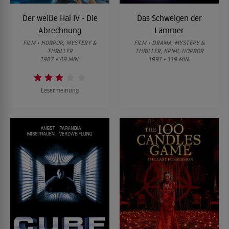
Der weiße Hai IV - Die
Das Schweigen der
Abrechnung
Lämmer
FILM • HORROR, MYSTERY &
FILM • DRAMA, MYSTERY &
THRILLER
THRILLER, KRIMI, HORROR
1987 • 89 MIN.
1991 • 119 MIN.
Lesermeinung