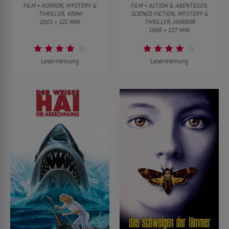
FILM • HORROR, MYSTERY &
FILM • ACTION & ABENTEUER,
THRILLER, KRIMI
SCIENCE-FICTION, MYSTERY &
2001 • 122 MIN.
THRILLER, HORROR
1986 • 137 MIN.
Lesermeinung
Lesermeinung