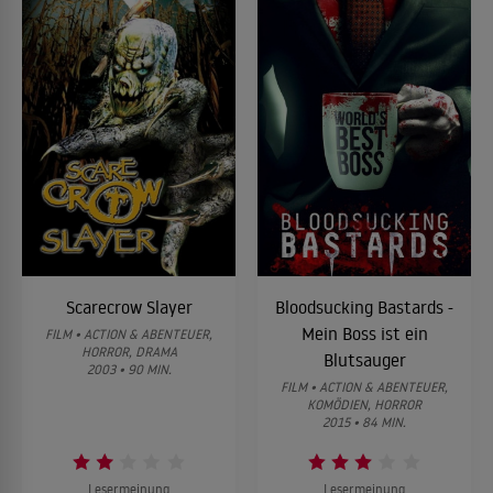
Scarecrow Slayer
Bloodsucking Bastards -
Mein Boss ist ein
FILM • ACTION & ABENTEUER,
HORROR, DRAMA
Blutsauger
2003 • 90 MIN.
FILM • ACTION & ABENTEUER,
KOMÖDIEN, HORROR
2015 • 84 MIN.
Lesermeinung
Lesermeinung