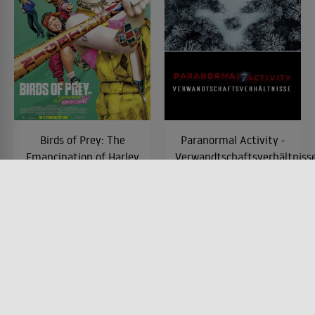
Birds of Prey: The
Paranormal Activity -
Emancipation of Harley
Verwandtschaftsverhältniss
Quinn
FILM • HORROR, MYSTERY &
THRILLER
FILM • ACTION & ABENTEUER,
2021 • 98 MIN.
KOMÖDIEN, KRIMI
2020 • 109 MIN.
Lesermeinung
Lesermeinung