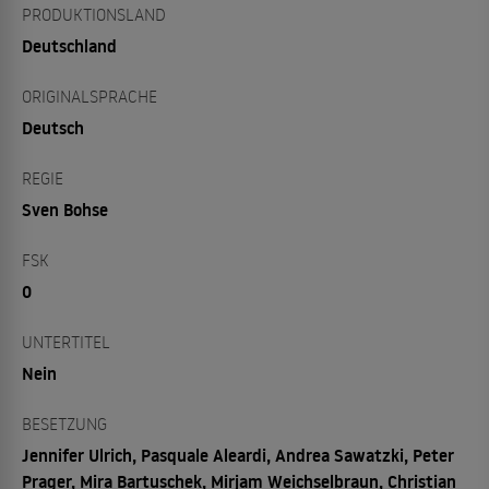
PRODUKTIONSLAND
Deutschland
ORIGINALSPRACHE
Deutsch
REGIE
Sven Bohse
FSK
0
UNTERTITEL
Nein
BESETZUNG
Jennifer Ulrich, Pasquale Aleardi, Andrea Sawatzki, Peter
Prager, Mira Bartuschek, Mirjam Weichselbraun, Christian